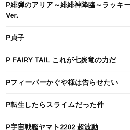
P緋弾のアリア～緋緋神降臨～ラッキ
Ver.
P貞子
P FAIRY TAIL これが七炎竜の力だ
Pフィーバーかぐや様は告らせたい
P転生したらスライムだった件
P宇宙戦艦ヤマト2202 超波動