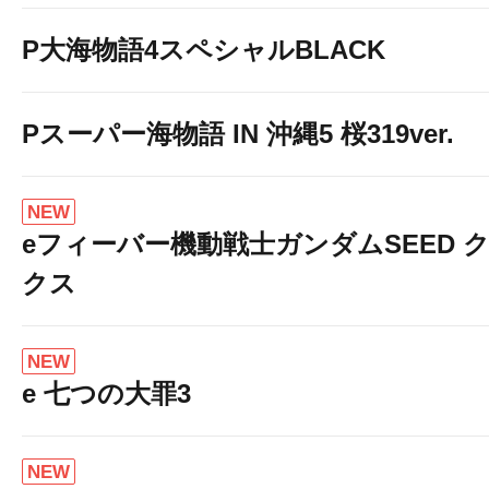
オススメ機
P大海物語4スペシャルBLACK
5日(水)～11日
Pスーパー海物語 IN 沖縄5 桜319ver.
NEW
eフィーバー機動戦士ガンダムSEED 
クス
NEW
e 七つの大罪3
NEW