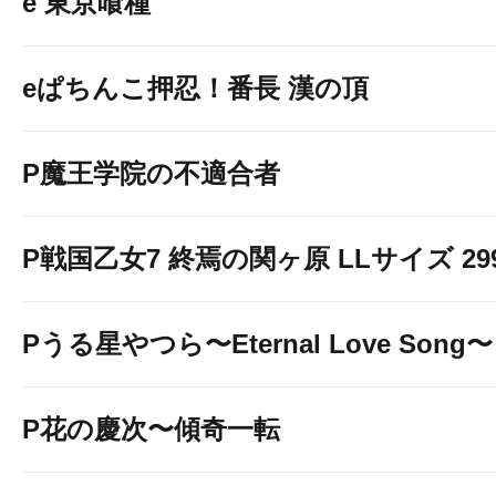
e 東京喰種
8/9(日) 10
eぱちんこ押忍！番長 漢の頂
スロシック
P魔王学院の不適合者
P戦国乙女7 終焉の関ヶ原 LLサイズ 299v
スロソニ
Pうる星やつら〜Eternal Love Song〜
P花の慶次〜傾奇一転