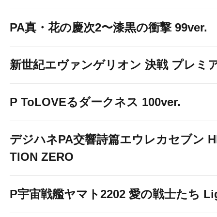
PA真・花の慶次2〜漆黒の衝撃 99ver.
新世紀エヴァンゲリオン 決戦 プレミ
P ToLOVEるダークネス 100ver.
デジハネPA交響詩篇エウレカセブン HIｰ
TION ZERO
P宇宙戦艦ヤマト2202 愛の戦士たち Light