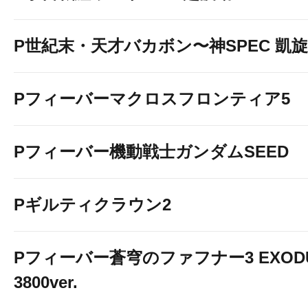
P世紀末・天才バカボン〜神SPEC 凱
Pフィーバーマクロスフロンティア5
Pフィーバー機動戦士ガンダムSEED
Pギルティクラウン2
◆8月新台入替
Pフィーバー蒼穹のファフナー3 EXOD
スマパチ・スマス
3800ver.