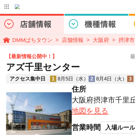
DMMぱちタウン
店舗情報
大阪府
摂津市
【最新情報公開中！】
最
アズ千里センター
アクセス集中日
8月5日（水）
8月4日（火）
1
2
3
住所
大阪府摂津市千里丘2-
地図を見る
営業時間
入場ルー