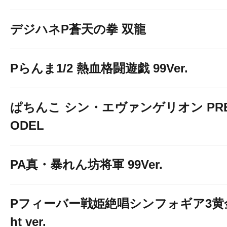
デジハネP蒼天の拳 双龍
Pらんま1/2 熱血格闘遊戯 99Ver.
ぱちんこ シン・エヴァンゲリオン PREM
ODEL
PA真・暴れん坊将軍 99Ver.
Pフィーバー戦姫絶唱シンフォギア3黄金
当店のお気に入り登録
ht ver.