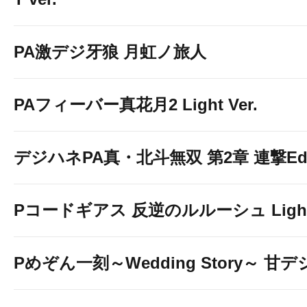
PA激デジ牙狼 月虹ノ旅人
PAフィーバー真花月2 Light Ver.
デジハネPA真・北斗無双 第2章 連撃Edit
Pコードギアス 反逆のルルーシュ Light 
Pめぞん一刻～Wedding Story～ 甘デ