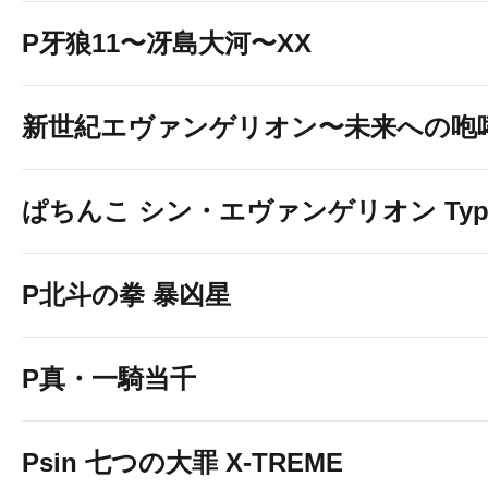
P牙狼11〜冴島大河〜XX
1円パチンコにス
入
新世紀エヴァンゲリオン〜未来への咆
ぱちんこ シン・エヴァンゲリオン Typ
P北斗の拳 暴凶星
P真・一騎当千
Psin 七つの大罪 X-TREME