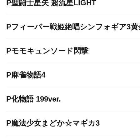
P聖闘士星矢 超流星LIGHT
Pフィーバー戦姫絶唱シンフォギア3黄
Pモモキュンソード閃撃
P麻雀物語4
P化物語 199ver.
P魔法少女まどか☆マギカ3