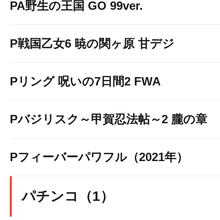
PA野生の王国 GO 99ver.
P戦国乙女6 暁の関ヶ原 甘デジ
Pリング 呪いの7日間2 FWA
Pバジリスク～甲賀忍法帖～2 朧の章
当店は新型コロナウイルス
Pフィーバーパワフル（2021年）
り組んでおりま
パチンコ（1）
皆様のご理解とご協力をお