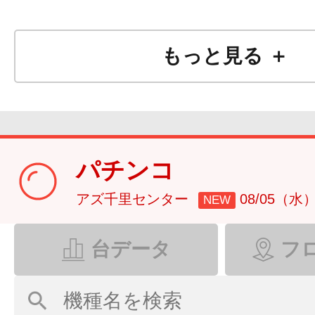
おかげさま
もっと見る ＋
21周
パチンコ
アズ千里センター
08/05（水
NEW
台データ
フ