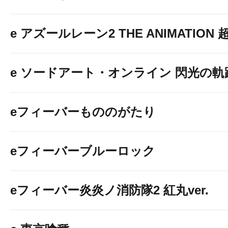
お楽しみに
e アズールレーン2 THE ANIMATION
e ソードアート・オンライン 閃光の軌
8/8(土) 10
eフィーバーもののがたり
ぱちタウン
eフィーバーブルーロック
PS調査員
eフィーバー炎炎ノ消防隊2 紅丸ver.