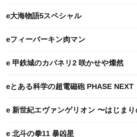
e大海物語5スペシャル
eフィーバーキン肉マン
☆今後のご案
e 甲鉄城のカバネリ2 咲かせや燦然
8/7(金) 10
eとある科学の超電磁砲 PHASE NEXT
景品カウンター
e 新世紀エヴァンゲリオン 〜はじま
超特別限定景品
e 北斗の拳11 暴凶星