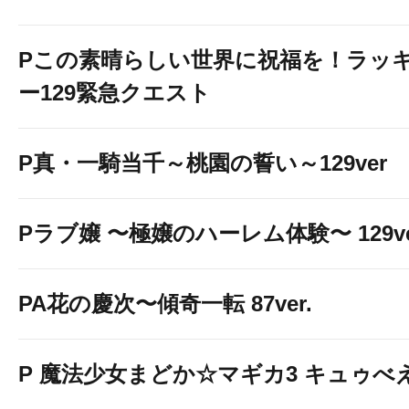
Pこの素晴らしい世界に祝福を！ラッ
ー129緊急クエスト
P真・一騎当千～桃園の誓い～129ver
Pラブ嬢 〜極嬢のハーレム体験〜 129ve
PA花の慶次〜傾奇一転 87ver.
P 魔法少女まどか☆マギカ3 キュゥべえv