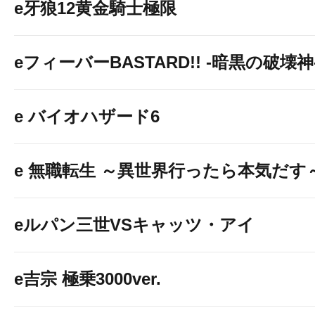
e牙狼12黄金騎士極限
eフィーバーBASTARD!! -暗黒の破壊神
e バイオハザード6
e 無職転生 ～異世界行ったら本気だす
eルパン三世VSキャッツ・アイ
e吉宗 極乗3000ver.