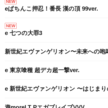
NEW
eぱちんこ押忍！番長 漢の頂 99ver.
NEW
e 七つの大罪3
新世紀エヴァンゲリオン〜未来への咆
e 東京喰種 超デカ超一撃ver.
e 新世紀エヴァンゲリオン 〜はじま
遊moreLT PエガブレイブVVV