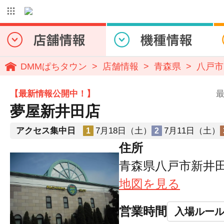
DMMぱちタウン
店舗情報
青森県
八戸市
【最新情報公開中！】
最
夢屋新井田店
アクセス集中日
7月18日（土）
7月11日（土）
1
2
住所
青森県八戸市新井田西
地図を見る
営業時間
入場ルー