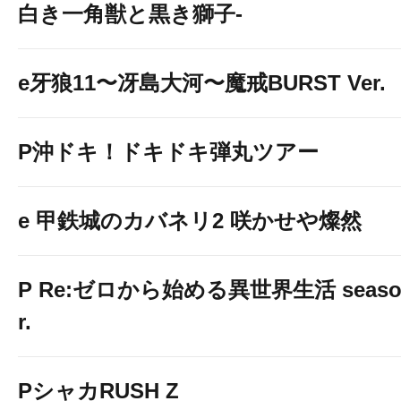
白き一角獣と黒き獅子-
e牙狼11〜冴島大河〜魔戒BURST Ver.
P沖ドキ！ドキドキ弾丸ツアー
e 甲鉄城のカバネリ2 咲かせや燦然
P Re:ゼロから始める異世界生活 season2
r.
PシャカRUSH Z