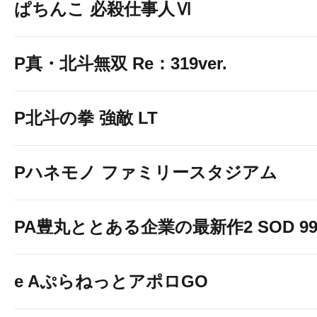
ぱちんこ 必殺仕事人Ⅵ
P真・北斗無双 Re：319ver.
P北斗の拳 強敵 LT
Pハネモノ ファミリースタジアム
PA豊丸ととある企業の最新作2 SOD 99v
e AぷらねっとアポロGO