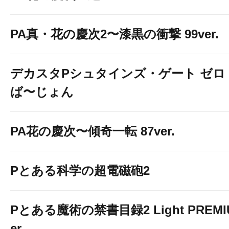
PA真・花の慶次2〜漆黒の衝撃 99ver.
デカスタPシュタインズ・ゲート ゼロ
ば〜じょん
PA花の慶次〜傾奇一転 87ver.
Pとある科学の超電磁砲2
Pとある魔術の禁書目録2 Light PREMIUM
er.