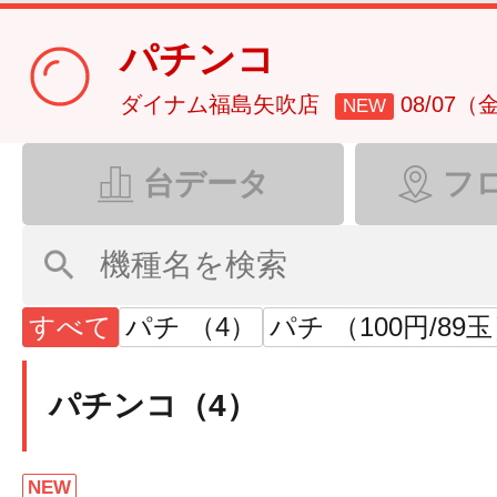
パチンコ
ダイナム福島矢吹店
08/07（
NEW
台データ
フ
すべて
パチ （4）
パチ （100円/89
パチンコ（4）
NEW