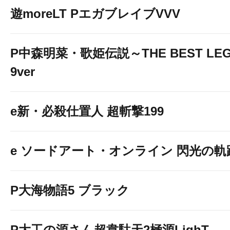
遊moreLT PエガブレイブVVV
P中森明菜・歌姫伝説～THE BEST LEG
9ver
e新・必殺仕置人 超斬撃199
e ソードアート・オンライン 閃光の軌
P大海物語5 ブラック
P大工の源さん超韋駄天2極源LighT