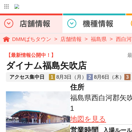
DMMぱちタウン
店舗情報
福島県
西白河
【最新情報公開中！】
最
ダイナム福島矢吹店
アクセス集中日
8月3日（月）
8月6日（木）
1
2
3
住所
福島県西白河郡矢吹
1
地図を見る
営業時間
入場ルー