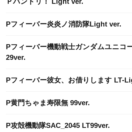
Ｐバンドリ！ Light ver.
Pフィーバー炎炎ノ消防隊Light ver.
Pフィーバー機動戦士ガンダムユニコー
29ver.
Pフィーバー彼女、お借りします LT-Light
P黄門ちゃま寿限無 99ver.
P攻殻機動隊SAC_2045 LT99ver.