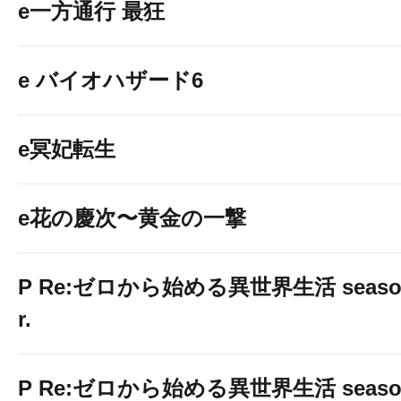
e一方通行 最狂
e バイオハザード6
e冥妃転生
e花の慶次〜黄金の一撃
P Re:ゼロから始める異世界生活 season2
r.
P Re:ゼロから始める異世界生活 season2