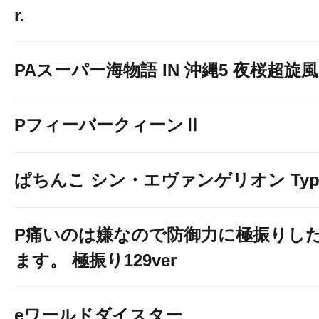
r.
PAスーパー海物語 IN 沖縄5 夜桜超旋風 9
PフィーバークィーンⅡ
ぱちんこ シン・エヴァンゲリオン Typ
P痛いのは嫌なので防御力に極振りし
ます。 極振り129ver
eワールドダイスター