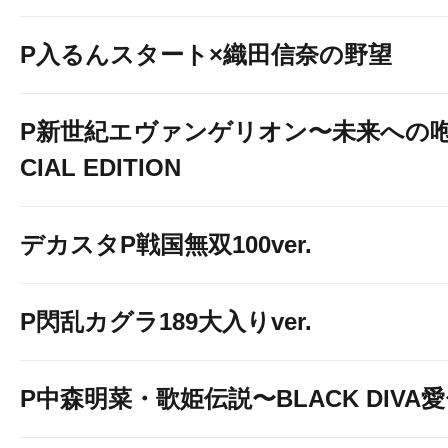
P入るんスタート×織田信奈の野望
P新世紀エヴァンゲリオン〜未来への咆
CIAL EDITION
デカスタP戦国無双100ver.
P閃乱カグラ189大入りver.
P中森明菜・歌姫伝説〜BLACK DIVA