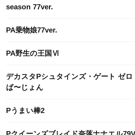
season 77ver.
PA乗物娘77ver.
PA野生の王国Ⅵ
デカスタPシュタインズ・ゲート ゼロ
ば〜じょん
Pうまい棒2
Pクイーンズブレイド奈落ナナエル79Ve