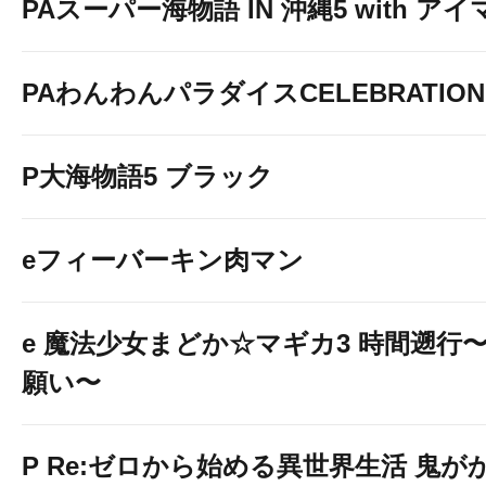
PAスーパー海物語 IN 沖縄5 with ア
PAわんわんパラダイスCELEBRATION
P大海物語5 ブラック
eフィーバーキン肉マン
e 魔法少女まどか☆マギカ3 時間遡行
願い〜
P Re:ゼロから始める異世界生活 鬼がかり 