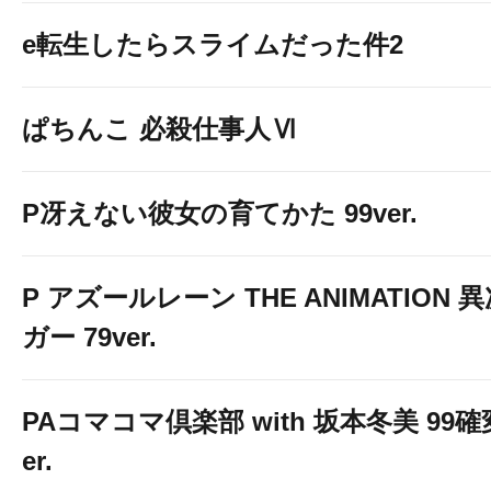
e転生したらスライムだった件2
ぱちんこ 必殺仕事人Ⅵ
P冴えない彼女の育てかた 99ver.
P アズールレーン THE ANIMATION
ガー 79ver.
PAコマコマ倶楽部 with 坂本冬美 99
er.