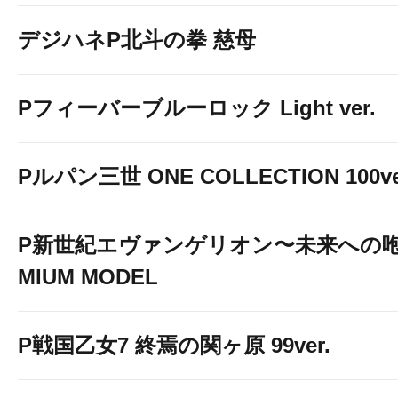
デジハネP北斗の拳 慈母
Pフィーバーブルーロック Light ver.
Pルパン三世 ONE COLLECTION 100ve
P新世紀エヴァンゲリオン〜未来への咆
MIUM MODEL
P戦国乙女7 終焉の関ヶ原 99ver.