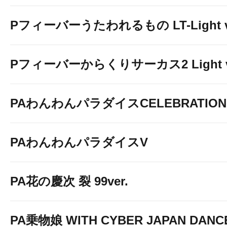
Pフィーバーうたわれるもの LT-Light v
Pフィーバーからくりサーカス2 Light v
PAわんわんパラダイスCELEBRATION
PAわんわんパラダイスV
PA花の慶次 裂 99ver.
PA乗物娘 WITH CYBER JAPAN DANC