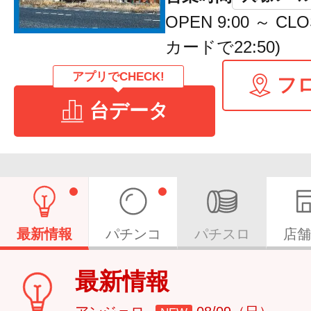
OPEN 9:00 ～ CLO
カードで22:50)
アプリでCHECK!
フ
台データ
最新情報
パチンコ
パチスロ
店舗
最新情報