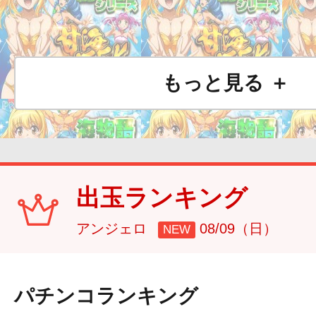
もっと見る ＋
出玉ランキング
アンジェロ
08/09（日）
NEW
パチンコランキング