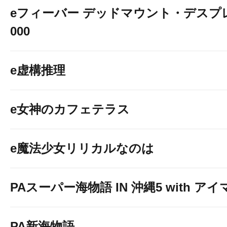
eフィーバー デッドマウント・デスプレ
000
e虚構推理
e女神のカフェテラス
e魔法少女リリカルなのは
PAスーパー海物語 IN 沖縄5 with ア
PA新海物語