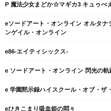
P 魔法少女まどか☆マギカ3 キュゥべえv
eソードアート・オンライン オルタナ
ンゲイル・オンライン
e86-エイティシックス-
e ソードアート・オンライン 閃光の軌跡 9
e 学園黙示録ハイスクール・オブ・ザ
eひきこまり吸血姫の悶々