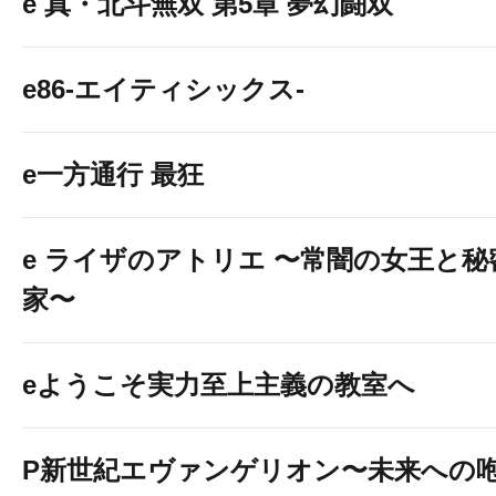
e 真・北斗無双 第5章 夢幻闘双
e86-エイティシックス-
e一方通行 最狂
e ライザのアトリエ 〜常闇の女王と
家〜
eようこそ実力至上主義の教室へ
P新世紀エヴァンゲリオン〜未来への咆