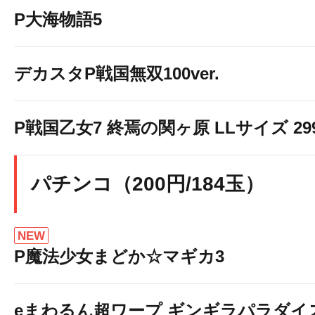
P大海物語5
デカスタP戦国無双100ver.
P戦国乙女7 終焉の関ヶ原 LLサイズ 299v
パチンコ（200円/184玉）
NEW
P魔法少女まどか☆マギカ3
eまわるん超ワープ ギンギラパラダイス V