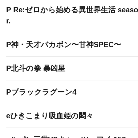
P Re:ゼロから始める異世界生活 season2
r.
P神・天才バカボン〜甘神SPEC〜
P北斗の拳 暴凶星
Pブラックラグーン4
eひきこまり吸血姫の悶々