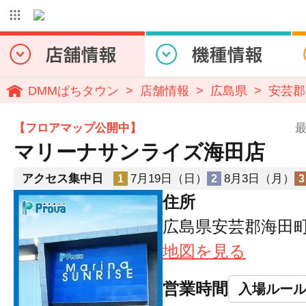
DMMぱちタウン
店舗情報
広島県
安芸郡
【フロアマップ公開中】
最
マリーナサンライズ海田店
アクセス集中日
7月19日（日）
8月3日（月）
1
2
3
住所
広島県安芸郡海田町明
地図を見る
営業時間
入場ルー