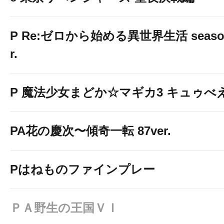
P Re:ゼロから始める異世界生活 season2
r.
P 魔法少女まどか☆マギカ3 キュゥべえv
PA花の慶次〜傾奇一転 87ver.
Pはねものファインプレー
ＰＡ野生の王国ＶＩ