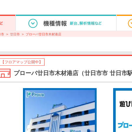
市市
廿日市
プローバ廿日市木材港店
【フロアマップ公開中】
プローバ廿日市木材港店（廿日市市 廿日市