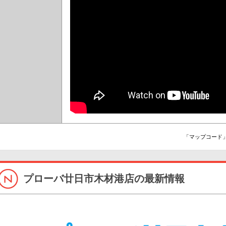
「マップコード」
プローバ廿日市木材港店の最新情報