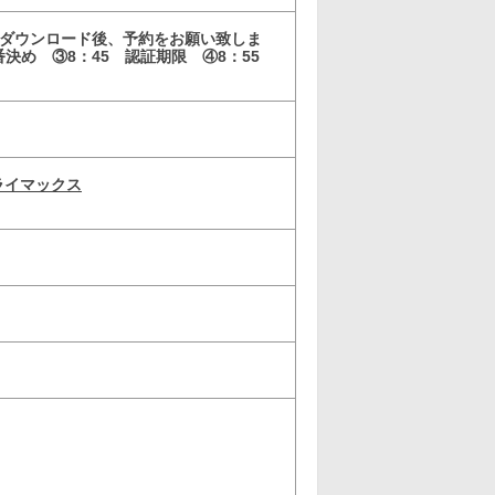
ダウンロード後、予約をお願い致しま
番決め ③8：45 認証期限 ④8：55
ライマックス