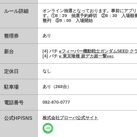
ルール詳細
オンライン抽選となっております。事前にアプリ
す。①8：29 抽選予約締切 ②8：30 入場順
整列 ⑤9：00 入場開始
整理券
あり
新台
[4] パチ
eフィーバー機動戦士ガンダムSEED ク
[4] パチ
e 東京喰種 超デカ超一撃ver.
定休日
なし
駐車場
あり（268台）
電話番号
082-870-0777
公式HP/SNS
株式会社プローバ公式サイト