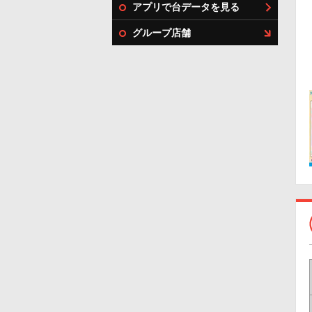
アプリで台データを見る
グループ店舗