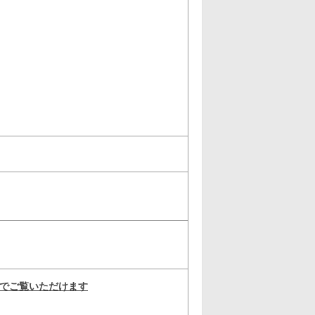
でご覧いただけます