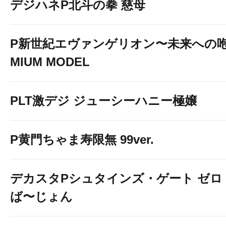
デジハネP北斗の拳 慈母
P新世紀エヴァンゲリオン〜未来への咆
MIUM MODEL
PLT激デジ ジューシーハニー極嬢
P黄門ちゃま寿限無 99ver.
デカスタPシュタインズ・ゲート ゼロ
ば〜じょん