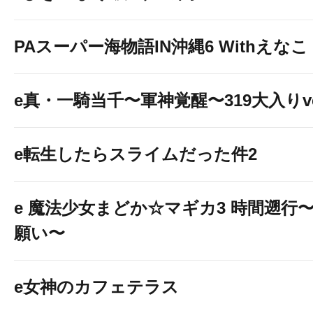
PAスーパー海物語IN沖縄6 Withえなこ
e真・一騎当千〜軍神覚醒〜319大入りve
e転生したらスライムだった件2
e 魔法少女まどか☆マギカ3 時間遡行
願い〜
e女神のカフェテラス