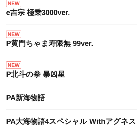
NEW
e吉宗 極乗3000ver.
NEW
P黄門ちゃま寿限無 99ver.
NEW
P北斗の拳 暴凶星
PA新海物語
PA大海物語4スペシャル Withアグネ