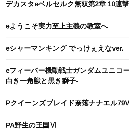
デカスタeベルセルク無双第2章 10連撃V
eようこそ実力至上主義の教室へ
eシャーマンキング でっけぇえなver.
eフィーバー機動戦士ガンダムユニコー
白き一角獣と黒き獅子-
Pクイーンズブレイド奈落ナナエル79Ve
PA野生の王国Ⅵ