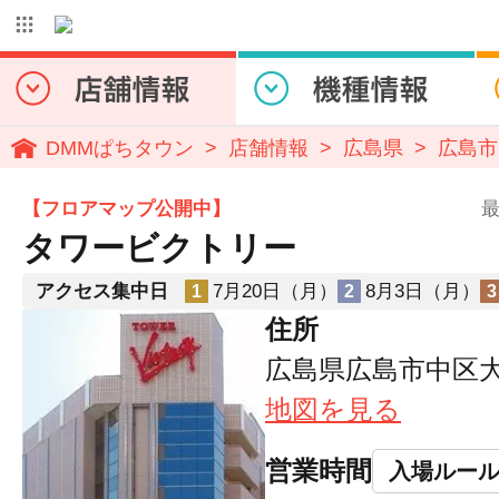
DMMぱちタウン
店舗情報
広島県
広島市
【フロアマップ公開中】
最
タワービクトリー
アクセス集中日
7月20日（月）
8月3日（月）
1
2
3
住所
広島県広島市中区大手
地図を見る
営業時間
入場ルー