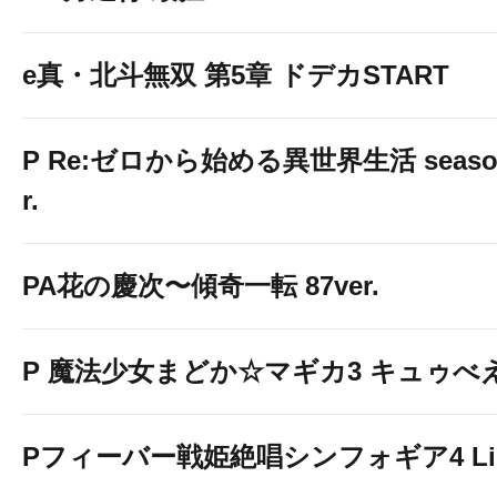
e真・北斗無双 第5章 ドデカSTART
P Re:ゼロから始める異世界生活 season2
r.
PA花の慶次〜傾奇一転 87ver.
P 魔法少女まどか☆マギカ3 キュゥべえv
Pフィーバー戦姫絶唱シンフォギア4 Light