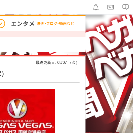
最終更新日: 08/07 （金）
駅）