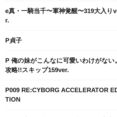
e真・一騎当千〜軍神覚醒〜319大入りv
r.
P貞子
P 俺の妹がこんなに可愛いわけがない
攻略!!スキップ159ver.
P009 RE:CYBORG ACCELERATOR ED
TION