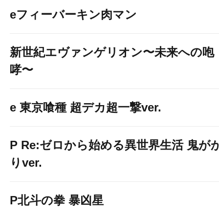
eフィーバーキン肉マン
新世紀エヴァンゲリオン〜未来への咆
哮〜
e 東京喰種 超デカ超一撃ver.
P Re:ゼロから始める異世界生活 鬼が
りver.
P北斗の拳 暴凶星