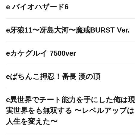
e バイオハザード6
e牙狼11〜冴島大河〜魔戒BURST Ver.
eカケグルイ 7500ver
eぱちんこ押忍！番長 漢の頂
e異世界でチート能力を手にした俺は
実世界をも無双する 〜レベルアップは
人生を変えた〜