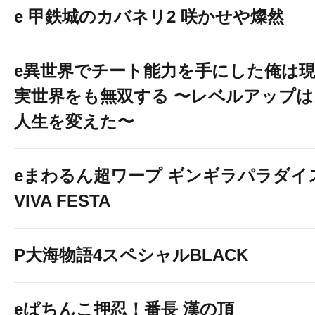
e 甲鉄城のカバネリ2 咲かせや燦然
e異世界でチート能力を手にした俺は
実世界をも無双する 〜レベルアップは
人生を変えた〜
eまわるん超ワープ ギンギラパラダイ
VIVA FESTA
P大海物語4スペシャルBLACK
eぱちんこ押忍！番長 漢の頂