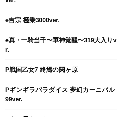
e吉宗 極乗3000ver.
e真・一騎当千〜軍神覚醒〜319大入りv
r.
P戦国乙女7 終焉の関ヶ原
Pギンギラパラダイス 夢幻カーニバル 
99ver.