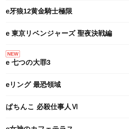
e牙狼12黄金騎士極限
e 東京リベンジャーズ 聖夜決戦編
NEW
e 七つの大罪3
eリング 最恐領域
ぱちんこ 必殺仕事人Ⅵ
e女神のカフェテラス