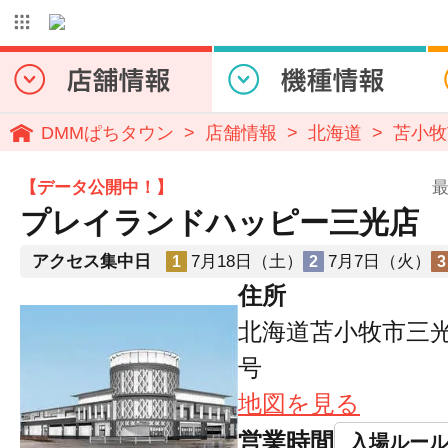
DMMぱちタウン
店舗情報
北海道
苫小牧
【データ公開中！】
最
プレイランドハッピー三光店
アクセス集中日
7月18日（土）
7月7日（火）
1
2
3
住所
北海道苫小牧市三光町
号
地図を見る
営業時間
入場ルー