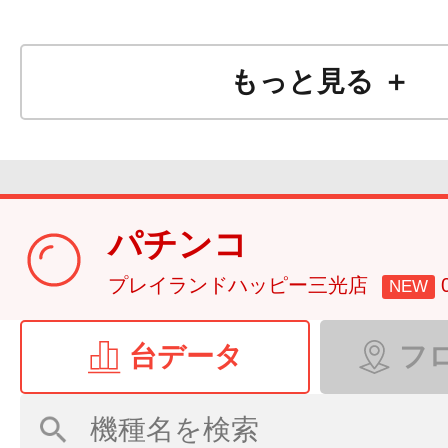
ボタンPUSHでお気に入り
す♪
もっと見る ＋
パチンコ
≪ＨＡＰＰＹ 三光
プレイランドハッピー三光店
NEW
8月6
日(木)
台データ
フ
9時開店
抽選開始8時50分