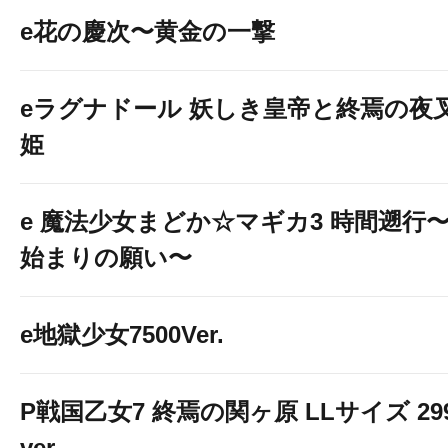
e花の慶次〜黄金の一撃
eラグナドール 妖しき皇帝と終焉の夜
姫
e 魔法少女まどか☆マギカ3 時間遡行
始まりの願い〜
e地獄少女7500Ver.
P戦国乙女7 終焉の関ヶ原 LLサイズ 29
ver.