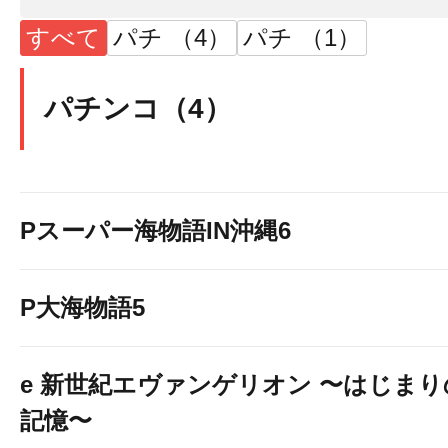
すべて
パチ （4）
パチ （1）
1,000円46枚スロ
13時 時差開放
パチンコ（4）
抽選開始 12:50
Pスーパー海物語IN沖縄6
抽選場所 ウェイテ
P大海物語5
e 新世紀エヴァンゲリオン 〜はじまり
記憶〜