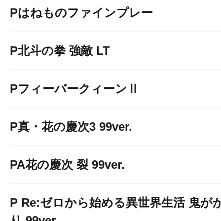
Pはねものファインプレー
☆当店をお気に入り登録
P北斗の拳 強敵 LT
☆最新情報を、
ＰＵＳＨ通
PフィーバークィーンⅡ
☆お知らせ致します
☆
P真・花の慶次3 99ver.
☆下のボタンをＰＵＳＨで簡
PA花の慶次 裂 99ver.
P Re:ゼロから始める異世界生活 鬼が
り 99ver.