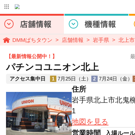
DMMぱちタウン
店舗情報
岩手県
北上市
【最新情報公開中！】
最
パチンコユニオン北上
アクセス集中日
7月25日（土）
7月24日（金）
1
2
住所
岩手県北上市北鬼柳1
1
地図を見る
営業時間
入場ルー