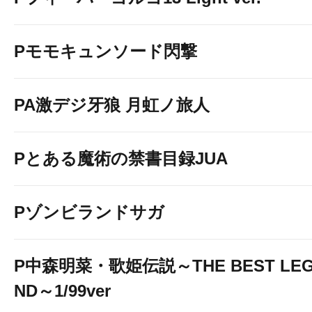
Pモモキュンソード閃撃
PA激デジ牙狼 月虹ノ旅人
Pとある魔術の禁書目録JUA
Pゾンビランドサガ
P中森明菜・歌姫伝説～THE BEST LE
ND～1/99ver