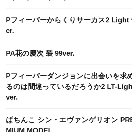
Pフィーバーからくりサーカス2 Light 
er.
PA花の慶次 裂 99ver.
Pフィーバーダンジョンに出会いを求
るのは間違っているだろうか2 LT-Ligh
ver.
ぱちんこ シン・エヴァンゲリオン PR
MIUM MODEL