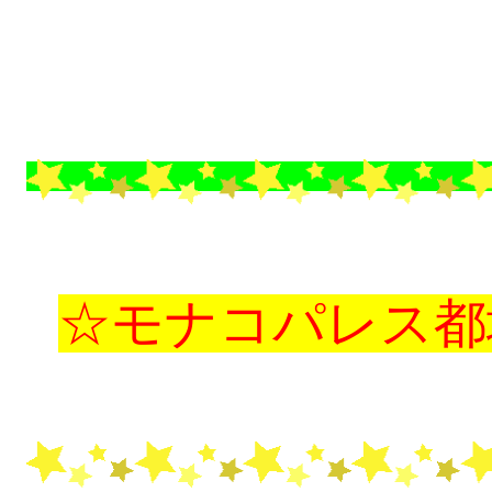
☆モナコパレス都