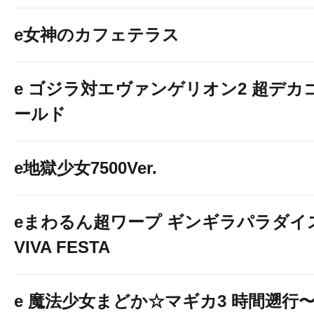
e女神のカフェテラス
e ゴジラ対エヴァンゲリオン2 超デカ
ールド
2
台
e地獄少女7500Ver.
eまわるん超ワープ ギンギラパラダイ
VIVA FESTA
e 魔法少女まどか☆マギカ3 時間遡行