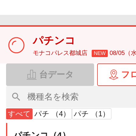
パチンコ
モナコパレス都城店
08/05（
NEW
台データ
フ
すべて
パチ （4）
パチ （1）
パチンコ（4）