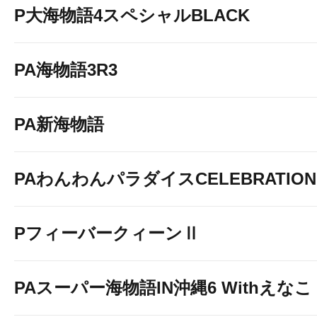
P大海物語4スペシャルBLACK
PA海物語3R3
PA新海物語
2台
PAわんわんパラダイスCELEBRATION
PフィーバークィーンⅡ
PAスーパー海物語IN沖縄6 Withえなこ