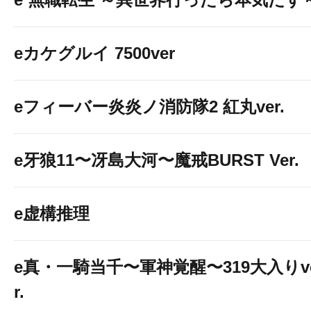
eカケグルイ 7500ver
eフィーバー炎炎ノ消防隊2 紅丸ver.
e牙狼11〜冴島大河〜魔戒BURST Ver.
e虚構推理
e真・一騎当千〜軍神覚醒〜319大入りv
r.