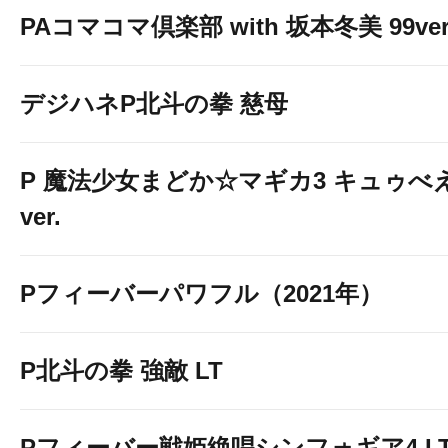
PAコマコマ倶楽部 with 坂本冬美 99ver
デジハネP北斗の拳 慈母
P 魔法少女まどか☆マギカ3 キュゥべ
ver.
2台
Pフィーバーパワフル（2021年）
P北斗の拳 強敵 LT
Pフィーバー戦姫絶唱シンフォギア4 LT