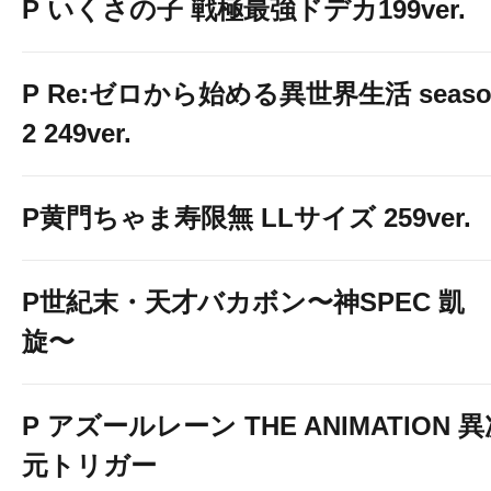
P いくさの子 戦極最強ドデカ199ver.
2台
P Re:ゼロから始める異世界生活 seaso
2 249ver.
P黄門ちゃま寿限無 LLサイズ 259ver.
P世紀末・天才バカボン〜神SPEC 凱
旋〜
P アズールレーン THE ANIMATION 
元トリガー