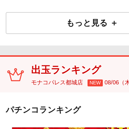
もっと見る ＋
出玉ランキング
モナコパレス都城店
08/06（
NEW
パチンコランキング