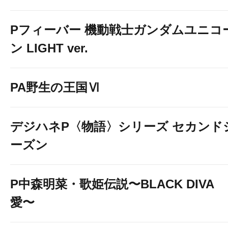
Pフィーバー 機動戦士ガンダムユニコ
1台
ン LIGHT ver.
PA野生の王国Ⅵ
デジハネP〈物語〉シリーズ セカンド
ーズン
P中森明菜・歌姫伝説〜BLACK DIVA
愛〜