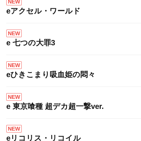
NEW
eアクセル・ワールド
NEW
e 七つの大罪3
NEW
eひきこまり吸血姫の悶々
NEW
e 東京喰種 超デカ超一撃ver.
NEW
eリコリス・リコイル