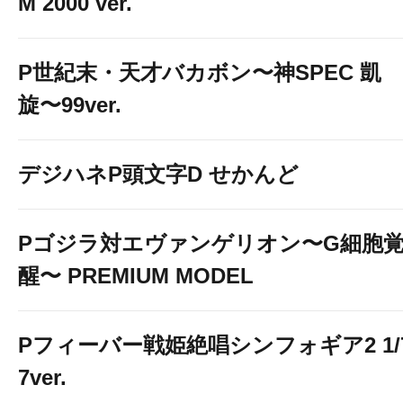
M 2000 ver.
P世紀末・天才バカボン〜神SPEC 凱
旋〜99ver.
デジハネP頭文字D せかんど
Pゴジラ対エヴァンゲリオン〜G細胞
醒〜 PREMIUM MODEL
Pフィーバー戦姫絶唱シンフォギア2 1/
7ver.