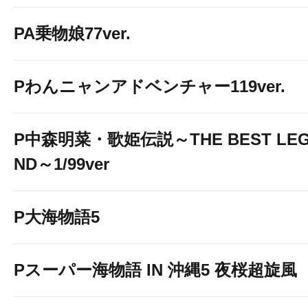
PA乗物娘77ver.
1台
Pわんニャンアドベンチャー119ver.
P中森明菜・歌姫伝説～THE BEST LE
ND～1/99ver
P大海物語5
Pスーパー海物語 IN 沖縄5 夜桜超旋風