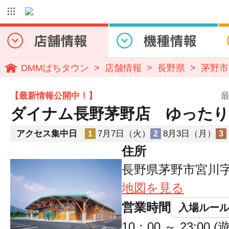
DMMぱちタウン
店舗情報
長野県
茅野市
【最新情報公開中！】
最
ダイナム長野茅野店 ゆったり
アクセス集中日
7月7日（火）
8月3日（月）
1
2
3
住所
長野県茅野市宮川字姫
地図を見る
営業時間
入場ルー
10：00 ～ 23:00