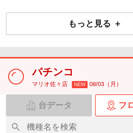
もっと見る ＋
パチンコ
マリオ佐々店
08/03（月）
NEW
台データ
フ