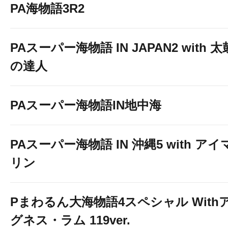
PA海物語3R2
PAスーパー海物語 IN JAPAN2 with 太
の達人
PAスーパー海物語IN地中海
PAスーパー海物語 IN 沖縄5 with アイ
リン
Pまわるん大海物語4スペシャル With
グネス・ラム 119ver.