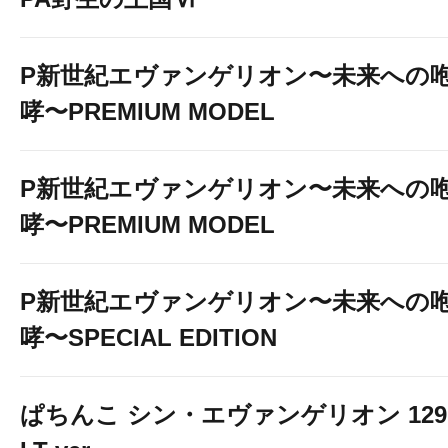
P新世紀エヴァンゲリオン〜未来への
哮〜PREMIUM MODEL
P新世紀エヴァンゲリオン〜未来への
哮〜PREMIUM MODEL
P新世紀エヴァンゲリオン〜未来への
哮〜SPECIAL EDITION
ぱちんこ シン・エヴァンゲリオン 129