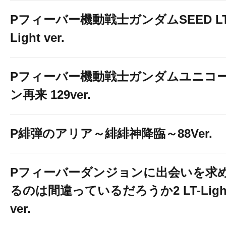
Pフィーバー機動戦士ガンダムSEED LT
Light ver.
Pフィーバー機動戦士ガンダムユニコ
ン再来 129ver.
P緋弾のアリア～緋緋神降臨～88Ver.
Pフィーバーダンジョンに出会いを求
るのは間違っているだろうか2 LT-Ligh
ver.