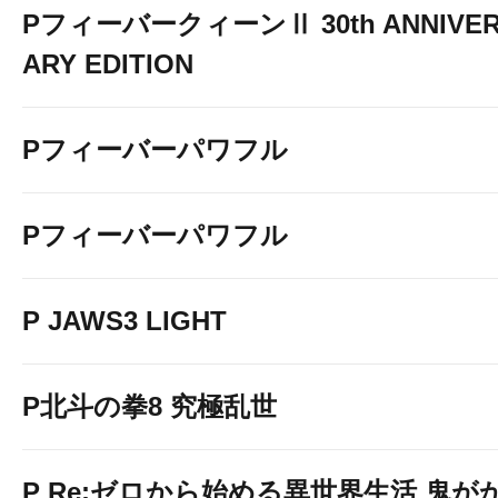
PフィーバークィーンⅡ 30th ANNIVE
ARY EDITION
Pフィーバーパワフル
Pフィーバーパワフル
P JAWS3 LIGHT
P北斗の拳8 究極乱世
P Re:ゼロから始める異世界生活 鬼が