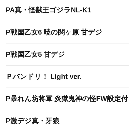
PA真・怪獣王ゴジラNL-K1
P戦国乙女6 暁の関ヶ原 甘デジ
P戦国乙女5 甘デジ
WI-FIフリースポット設置し
店にいながらインターネットが使
Ｐバンドリ！ Light ver.
スロットコーナー全台
USBケーブル(貸出し）
P暴れん坊将軍 炎獄鬼神の怪FW設定付
スマホの充電が可能になり
P激デジ真・牙狼