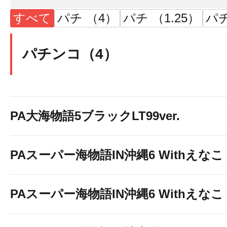
すべて
パチ （4）
パチ （1.25）
パチ
パチンコ（4）
PA大海物語5ブラックLT99ver.
☆最新台のご案
PAスーパー海物語IN沖縄6 Withえなこ
8月4
日導入機
PAスーパー海物語IN沖縄6 Withえなこ