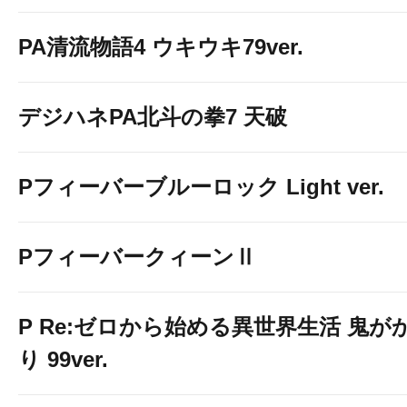
PA清流物語4 ウキウキ79ver.
デジハネPA北斗の拳7 天破
Pフィーバーブルーロック Light ver.
PフィーバークィーンⅡ
P Re:ゼロから始める異世界生活 鬼が
り 99ver.