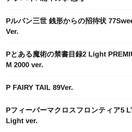
Pルパン三世 銭形からの招待状 77Swee
Ver.
Pとある魔術の禁書目録2 Light PREMI
M 2000 ver.
P FAIRY TAIL 89Ver.
Pフィーバーマクロスフロンティア5 LT
Light ver.