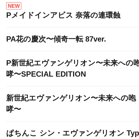
NEW
Pメイドインアビス 奈落の連環蝕
PA花の慶次〜傾奇一転 87ver.
P新世紀エヴァンゲリオン〜未来への
哮〜SPECIAL EDITION
新世紀エヴァンゲリオン〜未来への咆
哮〜
ぱちんこ シン・エヴァンゲリオン Typ