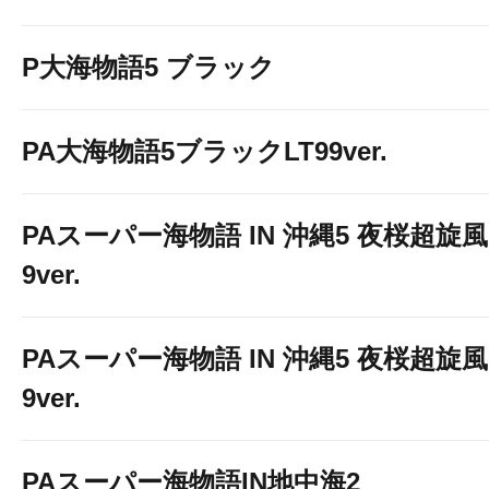
P大海物語5 ブラック
PA大海物語5ブラックLT99ver.
PAスーパー海物語 IN 沖縄5 夜桜超旋風
9ver.
PAスーパー海物語 IN 沖縄5 夜桜超旋風
9ver.
PAスーパー海物語IN地中海2