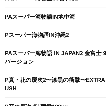
PAスーパー海物語IN地中海
Pスーパー海物語IN沖縄2
PAスーパー海物語 IN JAPAN2 金富士 9
バージョン
P真・花の慶次2〜漆黒の衝撃〜EXTRA 
USH