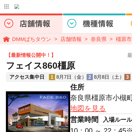
DMMぱちタウン
店舗情報
奈良県
橿原市
【最新情報公開中！】
最
フェイス860橿原
アクセス集中日
8月7日（金）
8月8日（土）
1
2
3
住所
奈良県橿原市小槻町
地図を見る
営業時間
入場ルー
10：00 ～ 22：