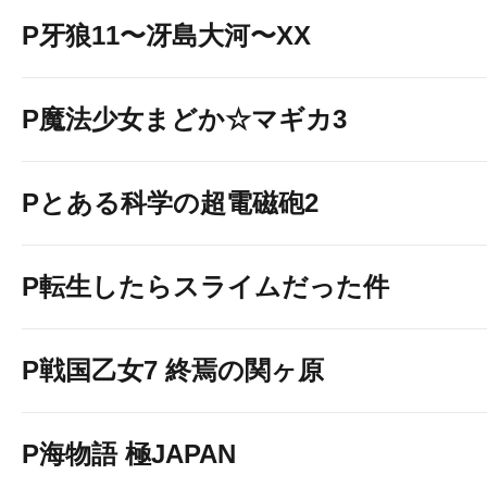
P牙狼11〜冴島大河〜XX
P魔法少女まどか☆マギカ3
Pとある科学の超電磁砲2
P転生したらスライムだった件
P戦国乙女7 終焉の関ヶ原
P海物語 極JAPAN