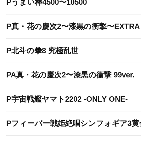
Pうまい棒4500〜10500
P真・花の慶次2〜漆黒の衝撃〜EXTRA 
P北斗の拳8 究極乱世
PA真・花の慶次2〜漆黒の衝撃 99ver.
P宇宙戦艦ヤマト2202 -ONLY ONE-
Pフィーバー戦姫絶唱シンフォギア3黄