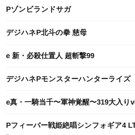
Pゾンビランドサガ
デジハネP北斗の拳 慈母
e 新・必殺仕置人 超斬撃99
デジハネPモンスターハンターライズ
e真・一騎当千〜軍神覚醒〜319大入りve
Pフィーバー戦姫絶唱シンフォギア4 LT-Li