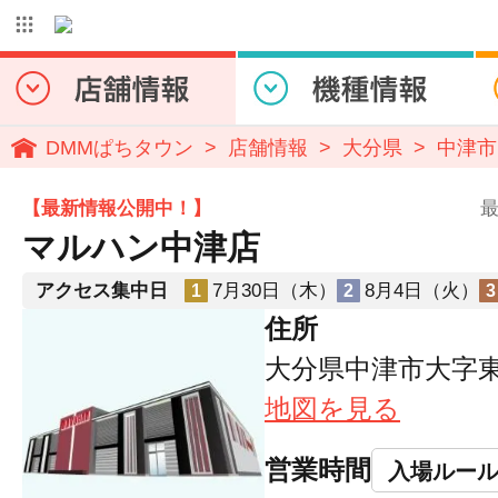
DMMぱちタウン
店舗情報
大分県
中津市
【最新情報公開中！】
最
マルハン中津店
アクセス集中日
7月30日（木）
8月4日（火）
1
2
3
住所
大分県中津市大字
地図を見る
営業時間
入場ルー