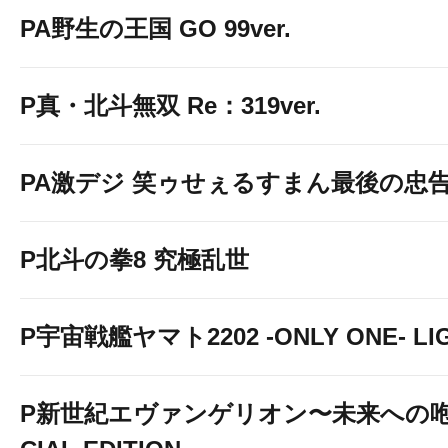
PA野生の王国 GO 99ver.
P真・北斗無双 Re：319ver.
PA激デジ 笑ゥせぇるすまん最後の忠
P北斗の拳8 究極乱世
P宇宙戦艦ヤマト2202 -ONLY ONE- LIGH
P新世紀エヴァンゲリオン〜未来への咆