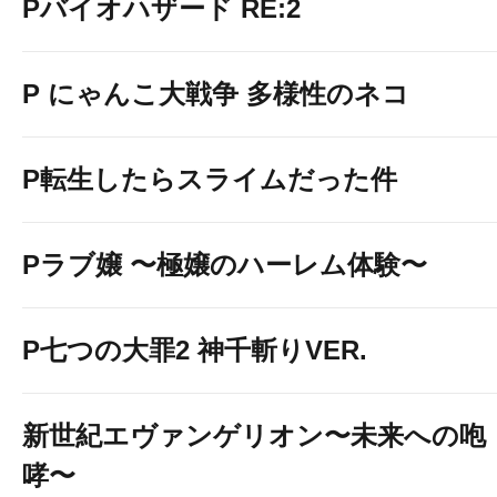
Pバイオハザード RE:2
P にゃんこ大戦争 多様性のネコ
P転生したらスライムだった件
Pラブ嬢 〜極嬢のハーレム体験〜
P七つの大罪2 神千斬りVER.
新世紀エヴァンゲリオン〜未来への咆
哮〜