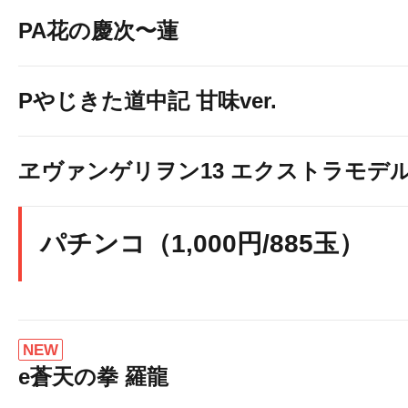
PA花の慶次〜蓮
Pやじきた道中記 甘味ver.
ヱヴァンゲリヲン13 エクストラモデ
パチンコ（1,000円/885玉）
NEW
e蒼天の拳 羅龍