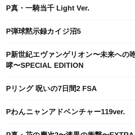
P真・一騎当千 Light Ver.
P弾球黙示録カイジ沼5
P新世紀エヴァンゲリオン〜未来への
哮〜SPECIAL EDITION
Pリング 呪いの7日間2 FSA
Pわんニャンアドベンチャー119ver.
P真・花の慶次2〜漆黒の衝撃〜EXTRA 