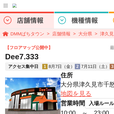
DMMぱちタウン
店舗情報
大分県
津久見
【フロアマップ公開中】
最
Dee7.333
アクセス集中日
8月7日（金）
7月11日（土）
1
2
3
住所
大分県津久見市千怒
地図を見る
営業時間
入場ルー
10:00 ～ 23: