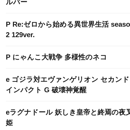
ルバー
P Re:ゼロから始める異世界生活 seaso
2 129ver.
P にゃんこ大戦争 多様性のネコ
e ゴジラ対エヴァンゲリオン セカンド
インパクト G 破壊神覚醒
eラグナドール 妖しき皇帝と終焉の夜
姫