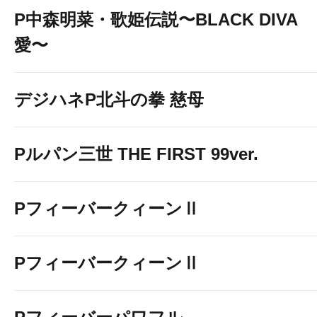
P中森明菜・歌姫伝説〜BLACK DIVA
愛〜
デジハネP北斗の拳 慈母
Pルパン三世 THE FIRST 99ver.
PフィーバークィーンⅡ
PフィーバークィーンⅡ