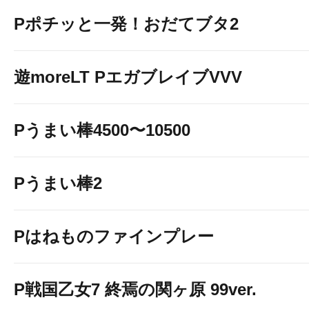
Pポチッと一発！おだてブタ2
遊moreLT PエガブレイブVVV
Pうまい棒4500〜10500
Pうまい棒2
Pはねものファインプレー
P戦国乙女7 終焉の関ヶ原 99ver.