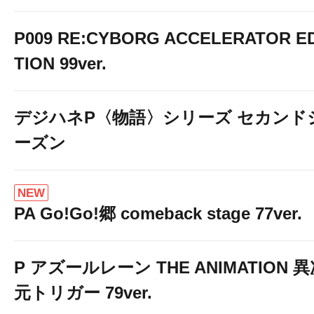
P009 RE:CYBORG ACCELERATOR ED
TION 99ver.
デジハネP〈物語〉シリーズ セカンド
ーズン
NEW
PA Go!Go!郷 comeback stage 77ver.
P アズールレーン THE ANIMATION 
元トリガー 79ver.