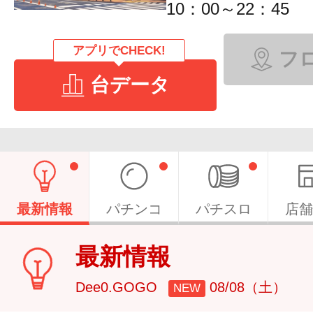
10：00～22：45
アプリでCHECK!
フ
台データ
最新情報
パチンコ
パチスロ
店舗
最新情報
Dee0.GOGO
08/08（土）
NEW