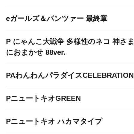
eガールズ＆パンツァー 最終章
P にゃんこ大戦争 多様性のネコ 神さ
におまかせ 88ver.
PAわんわんパラダイスCELEBRATION
PニュートキオGREEN
Pニュートキオ ハカマタイプ