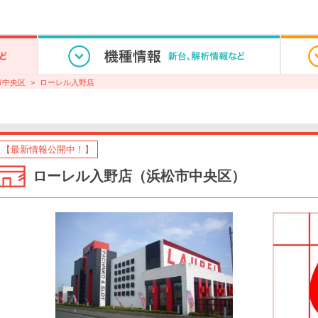
市中央区
ローレル入野店
【最新情報公開中！】
ローレル入野店（浜松市中央区）