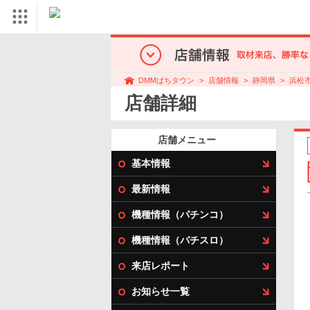
店舗情報
静岡県
浜松
DMMぱちタウン
店舗詳細
店舗メニュー
基本情報
最新情報
機種情報（パチンコ）
機種情報（パチスロ）
来店レポート
お知らせ一覧