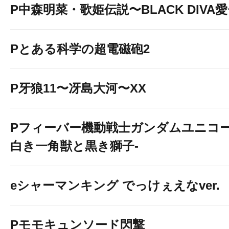
P中森明菜・歌姫伝説〜BLACK DIVA
Pとある科学の超電磁砲2
P牙狼11〜冴島大河〜XX
Pフィーバー機動戦士ガンダムユニコー
白き一角獣と黒き獅子-
eシャーマンキング でっけぇえなver.
Pモモキュンソード閃撃