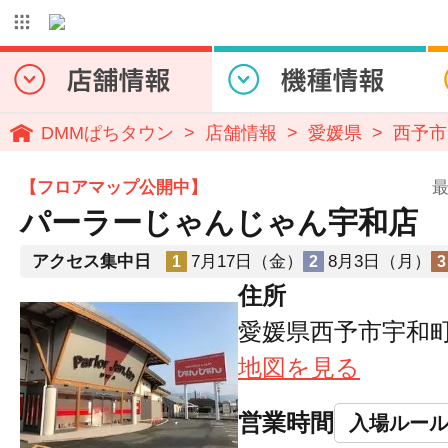
DMMぱちタウン
店舗情報
愛媛県
西予市
【フロアマップ公開中】
最
パーラーじゃんじゃん宇和店
アクセス集中日
7月17日（金）
8月3日（月）
1
2
3
住所
愛媛県西予市宇和町
地図を見る
営業時間
入場ルー