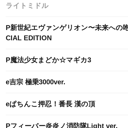
ライトミドル
P新世紀エヴァンゲリオン〜未来への咆
CIAL EDITION
P魔法少女まどか☆マギカ3
e吉宗 極乗3000ver.
eぱちんこ押忍！番長 漢の頂
Pフィーバー炎炎ノ消防隊Light ver.