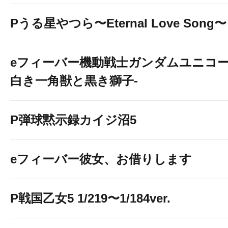
Pうる星やつら〜Eternal Love Song〜
eフィーバー機動戦士ガンダムユニコー
白き一角獣と黒き獅子-
P弾球黙示録カイジ沼5
eフィーバー彼女、お借りします
P戦国乙女5 1/219〜1/184ver.