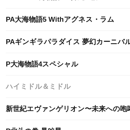
PA大海物語5 Withアグネス・ラム
8月3
日（月
）
PAギンギラパラダイス 夢幻カーニバル 強
★☆★ ぱちんこ 2機種4台
P大海物語4スペシャル
★☆★ スロット 8機種11台
当日AM９時オープン
ハイミドル＆ミドル
新台抽選は当日PM2時30分
新世紀エヴァンゲリオン〜未来への咆
新台開放は当日PM3時00分
（全て予定であり都合による変更の