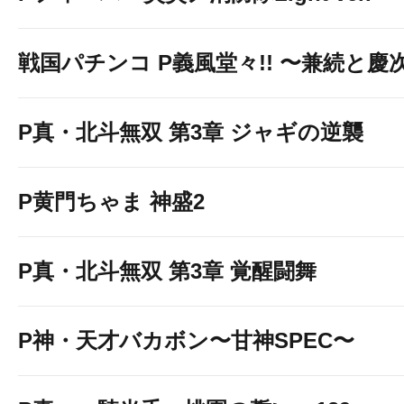
戦国パチンコ P義風堂々!! 〜兼続と慶次〜
P真・北斗無双 第3章 ジャギの逆襲
P黄門ちゃま 神盛2
P真・北斗無双 第3章 覚醒闘舞
P神・天才バカボン〜甘神SPEC〜