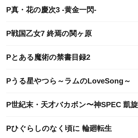
P真・花の慶次3 -黄金一閃-
P戦国乙女7 終焉の関ヶ原
Pとある魔術の禁書目録2
Pうる星やつら～ラムのLoveSong～
P世紀末・天才バカボン〜神SPEC 凱
Pひぐらしのなく頃に 輪廻転生