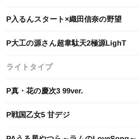
P入るんスタート×織田信奈の野望
P大工の源さん超韋駄天2極源LighT
ライトタイプ
P真・花の慶次3 99ver.
P戦国乙女5 甘デジ
PAうる星やつら～ラムのLoveSong～