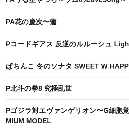
PA花の慶次〜蓮
Pコードギアス 反逆のルルーシュ Light 
ぱちんこ 冬のソナタ SWEET W HAPPY 
P北斗の拳8 究極乱世
Pゴジラ対エヴァンゲリオン〜G細胞覚醒
MIUM MODEL