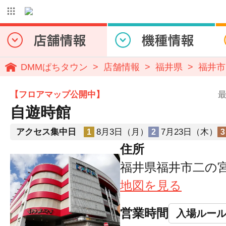
DMMぱちタウン
店舗情報
福井県
福井市
【フロアマップ公開中】
最
自遊時館
アクセス集中日
8月3日（月）
7月23日（木）
1
2
3
住所
福井県福井市二の宮2-
地図を見る
営業時間
入場ルー