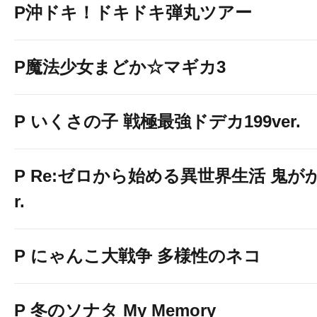
P沖ドキ！ドキドキ弾丸ツアー
周年月間連日9
P魔法少女まどか☆マギカ3
たまご販売
P いくさの子 戦極最強ドデカ199ver.
GSセレクト景
P Re:ゼロから始める異世界生活 鬼がかり
r.
新台導入完
P にゃんこ大戦争 多様性のネコ
P 冬のソナタ My Memory