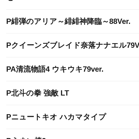
P緋弾のアリア～緋緋神降臨～88Ver.
Pクイーンズブレイド奈落ナナエル79Ve
PA清流物語4 ウキウキ79ver.
P北斗の拳 強敵 LT
Pニュートキオ ハカマタイプ