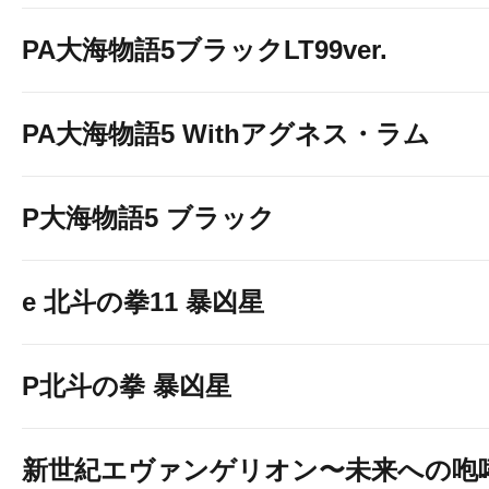
PA大海物語5ブラックLT99ver.
PA大海物語5 Withアグネス・ラム
8月7日【
P大海物語5 ブラック
周年月間連日9
e 北斗の拳11 暴凶星
P北斗の拳 暴凶星
金曜日３店舗
新世紀エヴァンゲリオン〜未来への咆