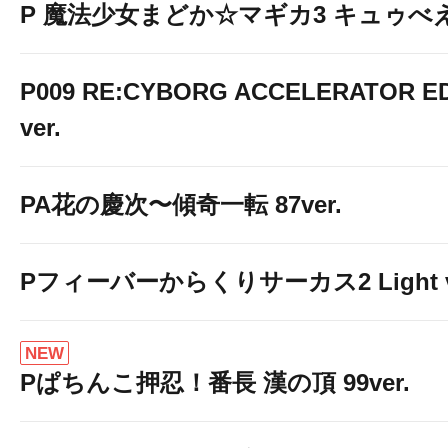
P 魔法少女まどか☆マギカ3 キュゥべえv
P009 RE:CYBORG ACCELERATOR ED
ver.
PA花の慶次〜傾奇一転 87ver.
Pフィーバーからくりサーカス2 Light v
NEW
Pぱちんこ押忍！番長 漢の頂 99ver.