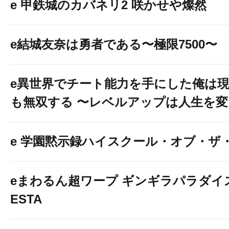
e 甲鉄城のカバネリ2 咲かせや燦然
e結城友奈は勇者である〜極限7500〜
e異世界でチート能力を手にした俺は
も無双する 〜レベルアップは人生を
e 学園黙示録ハイスクール・オブ・ザ
eまわるん超ワープ ギンギラパラダイス V
ESTA