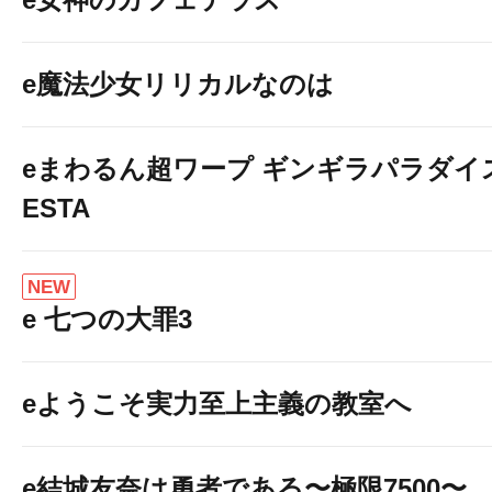
e魔法少女リリカルなのは
eまわるん超ワープ ギンギラパラダイス V
ESTA
NEW
e 七つの大罪3
eようこそ実力至上主義の教室へ
e結城友奈は勇者である〜極限7500〜