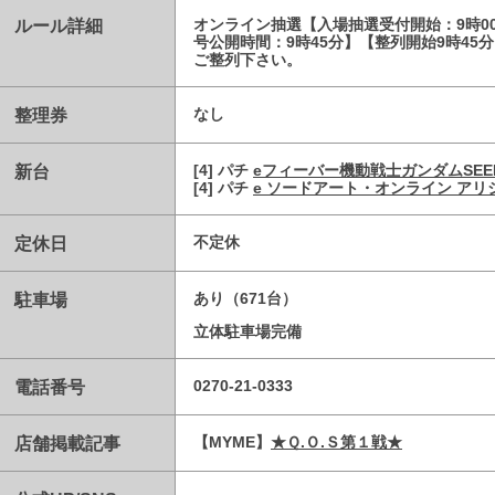
ルール詳細
オンライン抽選【入場抽選受付開始：9時0
号公開時間：9時45分】【整列開始9時45
ご整列下さい。
整理券
なし
新台
[4] パチ
eフィーバー機動戦士ガンダムSEE
[4] パチ
e ソードアート・オンライン アリ
定休日
不定休
駐車場
あり（671台）
立体駐車場完備
電話番号
0270-21-0333
店舗掲載記事
【MYME】
★Ｑ.Ｏ.Ｓ第１戦★