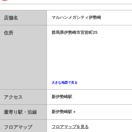
店舗名
マルハンメガシティ伊勢崎
住所
群馬県伊勢崎市宮前町25
大きな地図で見る
アクセス
新伊勢崎駅
最寄り駅・沿線
新伊勢崎駅
フロアマップ
フロアマップを見る