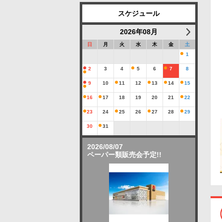
スケジュール
2026年08月
日
月
火
水
木
金
土
1
2
3
4
5
6
7
8
9
10
11
12
13
14
15
16
17
18
19
20
21
22
23
24
25
26
27
28
29
30
31
2026/08/07
ペーパー類販売会予定!!