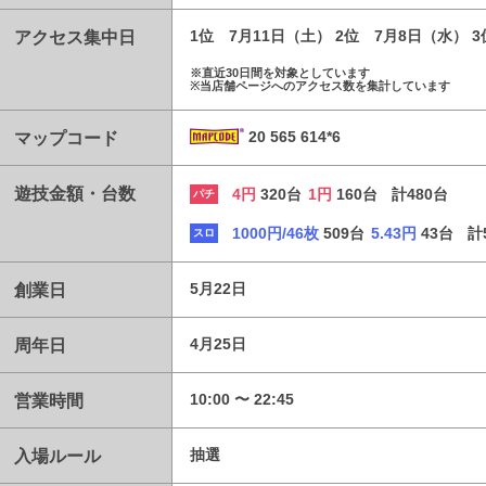
アクセス集中日
1位 7月11日（土） 2位 7月8日（水） 
※直近30日間を対象としています
※当店舗ページへのアクセス数を集計しています
マップコード
20 565 614*6
遊技金額・台数
4円
320台
1円
160台
計480台
パチ
1000円/46枚
509台
5.43円
43台
計
スロ
創業日
5月22日
周年日
4月25日
営業時間
10:00 〜 22:45
入場ルール
抽選