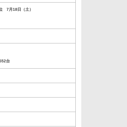
3位 7月18日（土）
552台