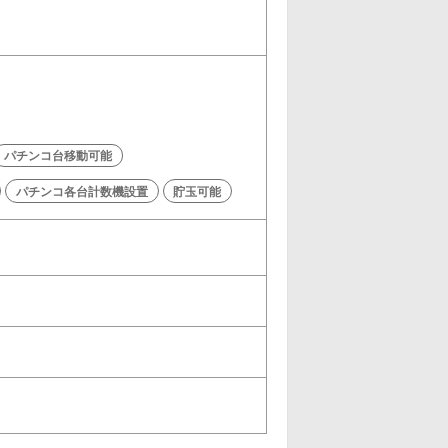
パチンコ台移動可能
パチンコ各台計数機設置
貯玉可能