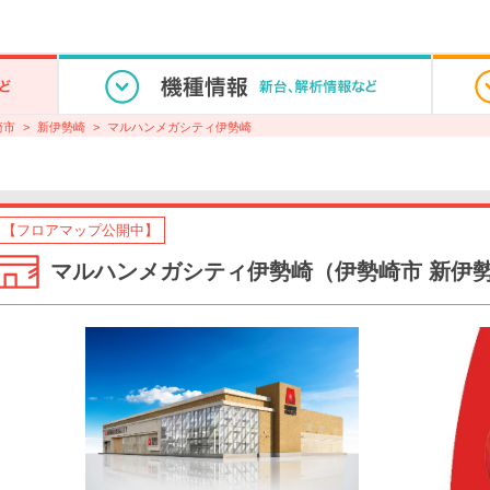
崎市
新伊勢崎
マルハンメガシティ伊勢崎
【フロアマップ公開中】
マルハンメガシティ伊勢崎（伊勢崎市 新伊