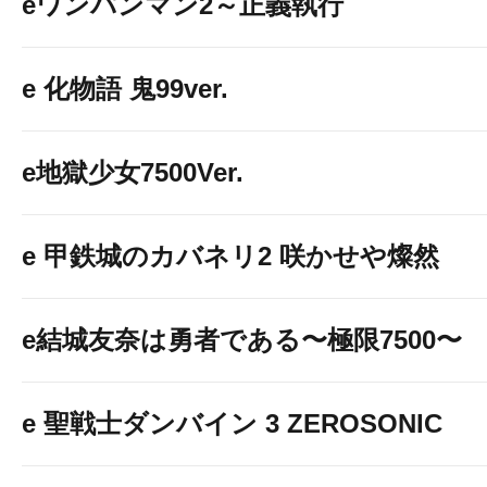
eワンパンマン2～正義執行
e 化物語 鬼99ver.
e地獄少女7500Ver.
e 甲鉄城のカバネリ2 咲かせや燦然
e結城友奈は勇者である〜極限7500〜
e 聖戦士ダンバイン 3 ZEROSONIC