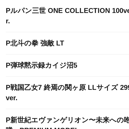
Pルパン三世 ONE COLLECTION 100v
r.
P北斗の拳 強敵 LT
P弾球黙示録カイジ沼5
P戦国乙女7 終焉の関ヶ原 LLサイズ 29
ver.
P新世紀エヴァンゲリオン〜未来への