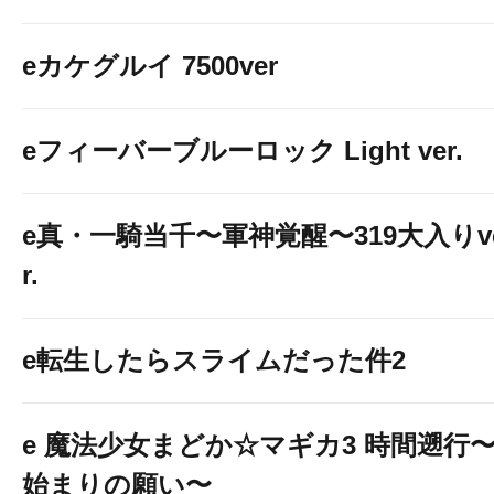
eカケグルイ 7500ver
eフィーバーブルーロック Light ver.
e真・一騎当千〜軍神覚醒〜319大入りv
r.
e転生したらスライムだった件2
e 魔法少女まどか☆マギカ3 時間遡行
始まりの願い〜