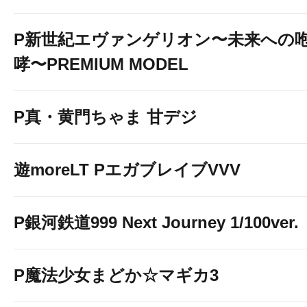
P新世紀エヴァンゲリオン〜未来への
哮〜PREMIUM MODEL
P真・黄門ちゃま 甘デジ
遊moreLT PエガブレイブVVV
P銀河鉄道999 Next Journey 1/100ver.
P魔法少女まどか☆マギカ3