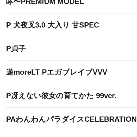
哮〜PREMIUM MODEL
P 犬夜叉3.0 大入り 甘SPEC
P貞子
遊moreLT PエガブレイブVVV
P冴えない彼女の育てかた 99ver.
PAわんわんパラダイスCELEBRATION