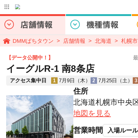
DMMぱちタウン
店舗情報
北海道
札幌市
【データ公開中！】
最
イーグルR-1 南8条店
アクセス集中日
7月9日（木）
7月25日（土）
1
2
3
住所
北海道札幌市中央区南
地図を見る
営業時間
入場ルー