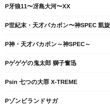
P牙狼11〜冴島大河〜XX
P世紀末・天才バカボン〜神SPEC 凱
P神・天才バカボン～神SPEC～
Pゲゲゲの鬼太郎 獅子奮迅
Psin 七つの大罪 X-TREME
Pゾンビランドサガ