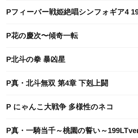
Pフィーバー戦姫絶唱シンフォギア4 199v
P花の慶次〜傾奇一転
P北斗の拳 暴凶星
P真・北斗無双 第4章 下剋上闘
P にゃんこ大戦争 多様性のネコ
P真・一騎当千～桃園の誓い～199LTver