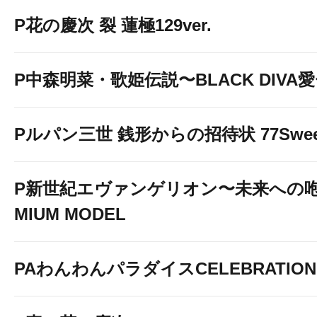
P花の慶次 裂 蓮極129ver.
P中森明菜・歌姫伝説〜BLACK DIVA
Pルパン三世 銭形からの招待状 77Sweet 
P新世紀エヴァンゲリオン〜未来への咆
MIUM MODEL
PAわんわんパラダイスCELEBRATION