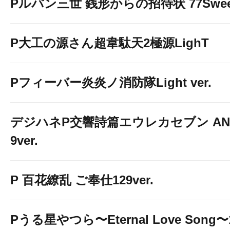
Pルパン三世 銭形からの招待状 77Sweet 
P大工の源さん超韋駄天2極源LighT
Pフィーバー炎炎ノ消防隊Light ver.
デジハネP交響詩篇エウレカセブン ANE
9ver.
P 百花繚乱 ご奉仕129ver.
Pうる星やつら〜Eternal Love Song〜1