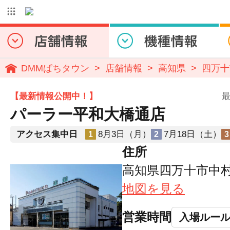
DMMぱちタウン
店舗情報
高知県
四万十
【最新情報公開中！】
最
パーラー平和大橋通店
アクセス集中日
8月3日（月）
7月18日（土）
1
2
3
住所
高知県四万十市中村
地図を見る
営業時間
入場ルー