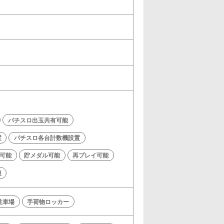
パチスロ出玉共有可能
置
パチスロ各台計数機設置
可能
貯メダル可能
再プレイ可能
限
駐車場
手荷物ロッカー