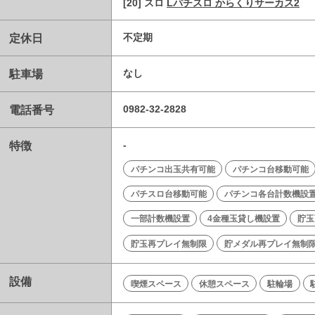
[20] スロ
Lパチスロ からくりサーカス2
定休日
不定期
駐車場
なし
電話番号
0982-32-2828
特徴
-
パチンコ出玉共有可能
パチンコ台移動可能
パチスロ台移動可能
パチンコ各台計数機設
一部計数機設置
4金種玉貸し機設置
貯玉
貯玉再プレイ無制限
貯メダル再プレイ無制
設備
喫煙スペース
休憩スペース
駐輪場