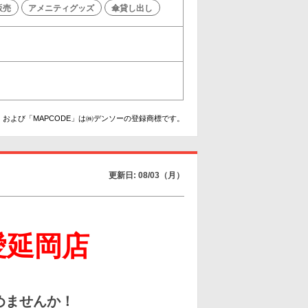
販売
アメニティグッズ
傘貸し出し
および「MAPCODE」は㈱デンソーの登録商標です。
更新日: 08/03（月）
愛延岡店
めませんか！