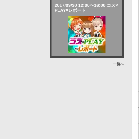
2017/09/30 12:00〜16:00 コス×
PLAY×レポート
一覧へ