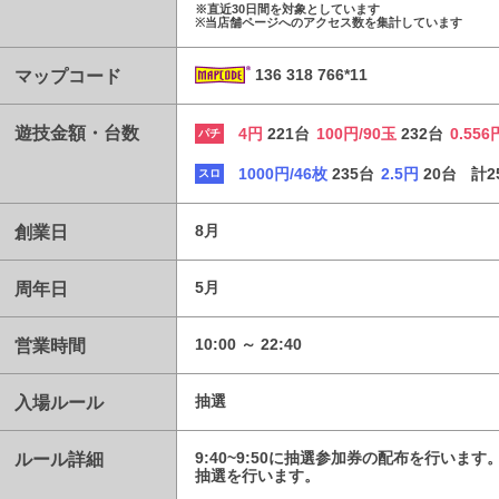
※直近30日間を対象としています
※当店舗ページへのアクセス数を集計しています
マップコード
136 318 766*11
遊技金額・台数
4円
221台
100円/90玉
232台
0.556
パチ
1000円/46枚
235台
2.5円
20台
計2
スロ
創業日
8月
周年日
5月
営業時間
10:00 ～ 22:40
入場ルール
抽選
ルール詳細
9:40~9:50に抽選参加券の配布を行い
抽選を行います。