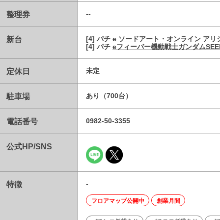
整理券
--
新台
[4] パチ
e ソードアート・オンライン アリ
[4] パチ
eフィーバー機動戦士ガンダムSEE
定休日
未定
駐車場
あり（700台）
電話番号
0982-50-3355
公式HP/SNS
特徴
-
フロアマップ公開中
創業月間