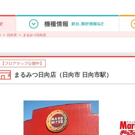
市
日向市
まるみつ日向店
【フロアマップ公開中】
まるみつ日向店（日向市 日向市駅）