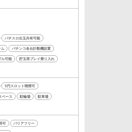
パチスロ出玉共有可能
テム
パチンコ各台計数機設置
ダル可能
貯玉再プレイ乗り入れ
5円スロット喫煙可
スペース
駐輪場
駐車場
利用可
バリアフリー