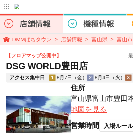
DMMぱちタウン
店舗情報
富山県
富山市
【フロアマップ公開中】
最
DSG WORLD豊田店
アクセス集中日
8月7日（金）
8月4日（火）
1
2
3
住所
富山県富山市豊田本町3
地図を見る
営業時間
入場ルー