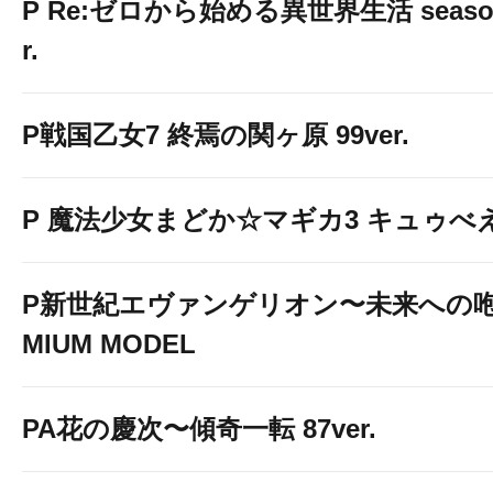
P Re:ゼロから始める異世界生活 season2
r.
P戦国乙女7 終焉の関ヶ原 99ver.
P 魔法少女まどか☆マギカ3 キュゥべえv
P新世紀エヴァンゲリオン〜未来への咆
MIUM MODEL
PA花の慶次〜傾奇一転 87ver.