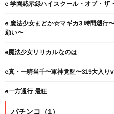
e 学園黙示録ハイスクール・オブ・ザ
e 魔法少女まどか☆マギカ3 時間遡行
願い〜
e魔法少女リリカルなのは
e真・一騎当千〜軍神覚醒〜319大入りve
e一方通行 最狂
パチンコ（1）