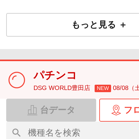
もっと見る ＋
パチンコ
DSG WORLD豊田店
08/08（
NEW
台データ
フ