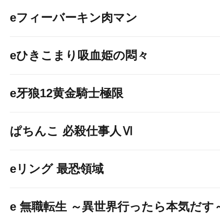
eフィーバーキン肉マン
eひきこまり吸血姫の悶々
e牙狼12黄金騎士極限
ぱちんこ 必殺仕事人Ⅵ
eリング 最恐領域
e 無職転生 ～異世界行ったら本気だす