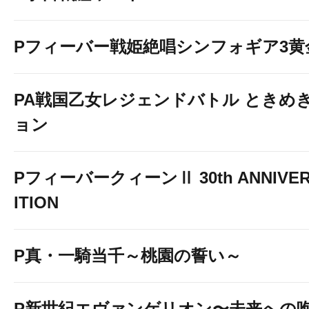
Pフィーバー戦姫絶唱シンフォギア3黄
PA戦国乙女レジェンドバトル ときめき
フロアマップ拡大
ョン
PフィーバークィーンⅡ 30th ANNIVER
ITION
P真・一騎当千～桃園の誓い～
P新世紀エヴァンゲリオン〜未来への咆