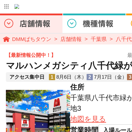
DMMぱちタウン
店舗情報
千葉県
八千代
【最新情報公開中！】
最
マルハンメガシティ八千代緑
アクセス集中日
8月6日（木）
7月17日（金）
1
2
3
住所
千葉県八千代市緑が
地3
地図を見る
営業時間
入場ルー