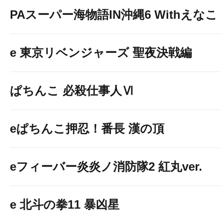
PAスーパー海物語IN沖縄6 Withえなこ
e 東京リベンジャーズ 聖夜決戦編
ぱちんこ 必殺仕事人Ⅵ
eぱちんこ押忍！番長 漢の頂
eフィーバー炎炎ノ消防隊2 紅丸ver.
e 北斗の拳11 暴凶星