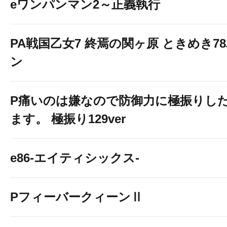
eワンパンマン2～正義執行
PA戦国乙女7 終焉の関ヶ原 ときめき7
ン
P痛いのは嫌なので防御力に極振りし
ます。 極振り129ver
e86-エイティシックス-
PフィーバークィーンⅡ