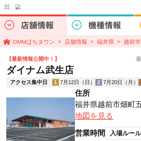
DMMぱちタウン
店舗情報
福井県
越前市
【最新情報公開中！】
最
ダイナム武生店
アクセス集中日
7月12日（日）
7月20日（月）
1
2
住所
福井県越前市畑町五
地図を見る
営業時間
入場ルー