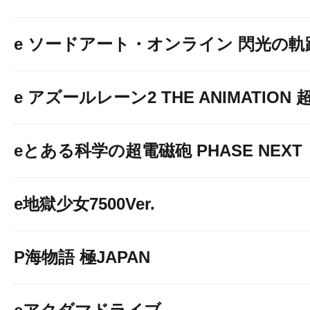
e ソードアート・オンライン 閃光の軌
e アズールレーン2 THE ANIMATION
eとある科学の超電磁砲 PHASE NEXT
e地獄少女7500Ver.
P海物語 極JAPAN