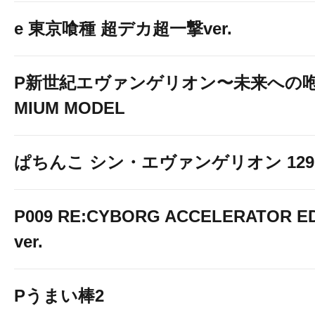
e 東京喰種 超デカ超一撃ver.
P新世紀エヴァンゲリオン〜未来への咆
MIUM MODEL
ぱちんこ シン・エヴァンゲリオン 129 LT
P009 RE:CYBORG ACCELERATOR ED
ver.
Pうまい棒2