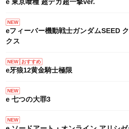
e 東京喰種 超デカ超一撃ver.
NEW
eフィーバー機動戦士ガンダムSEED 
クス
NEW
おすすめ
e牙狼12黄金騎士極限
NEW
e 七つの大罪3
NEW
e ソードアート・オンライン アリシ