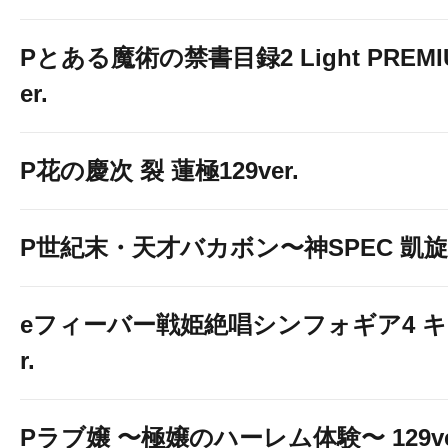
Pとある魔術の禁書目録2 Light PREMIUM
er.
P花の慶次 裂 蓮極129ver.
P世紀末・天才バカボン〜神SPEC 凱旋〜9
eフィーバー戦姫絶唱シンフォギア4 キ
r.
Pラブ嬢 〜極嬢のハーレム体験〜 129ve