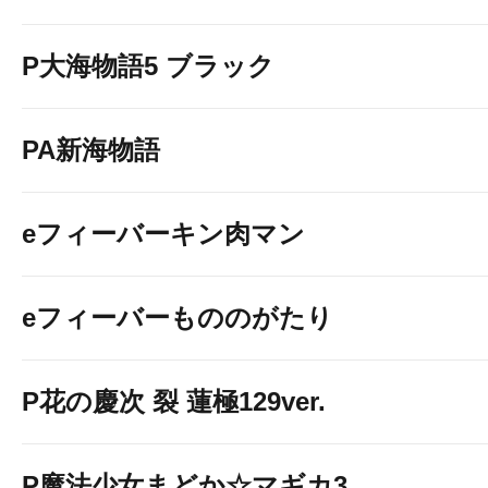
P大海物語5 ブラック
PA新海物語
eフィーバーキン肉マン
eフィーバーもののがたり
P花の慶次 裂 蓮極129ver.
P魔法少女まどか☆マギカ3