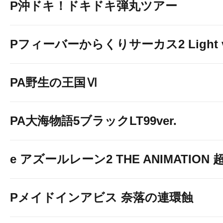
ＰＸ牛久店のWi-Fiで
P沖ドキ！ドキドキ弾丸ツアー
雑誌70誌以上、漫画10,000
Pフィーバーからくりサーカス2 Light v
無料で読み放題！！
PA野生の王国Ⅵ
情報を調べる際、マンガを読む際
PA大海物語5ブラックLT99ver.
当店の専用Wi-Fiに繋い
e アズールレーン2 THE ANIMATION
コチラをタップするだけでご使用
↓↓↓↓↓↓
Pメイドインアビス 奈落の連環蝕