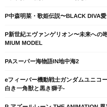
P中森明菜・歌姫伝説〜BLACK DIVA
P新世紀エヴァンゲリオン〜未来への咆
MIUM MODEL
PAスーパー海物語IN地中海2
eフィーバー機動戦士ガンダムユニコー
白き一角獣と黒き獅子-
P アズールレーン THE ANIMATION