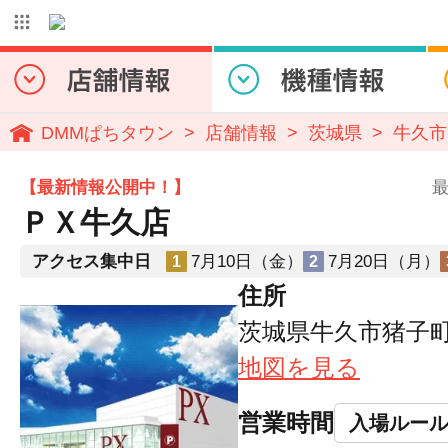
DMMぱちタウン
店舗情報
茨城県
牛久市
【最新情報公開中！】
最
ＰＸ牛久店
アクセス集中日
7月10日（金）
7月20日（月）
1
2
住所
茨城県牛久市猪子町8
地図を見る
営業時間
入場ルー