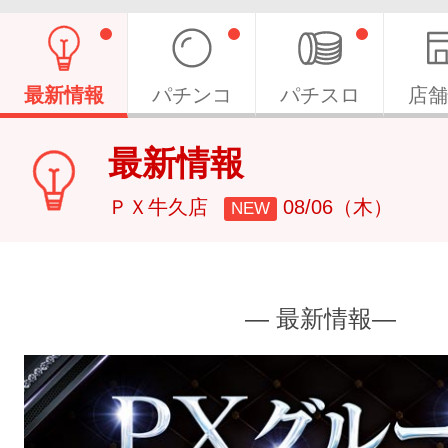
最新情報
パチンコ
パチスロ
店舗
最新情報
ＰＸ牛久店
08/06（木）
NEW
― 最新情報―