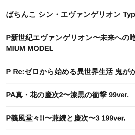
ぱちんこ シン・エヴァンゲリオン Typ
P新世紀エヴァンゲリオン〜未来への咆
MIUM MODEL
P Re:ゼロから始める異世界生活 鬼がかり
PA真・花の慶次2〜漆黒の衝撃 99ver.
P義風堂々!!〜兼続と慶次〜3 199ver.