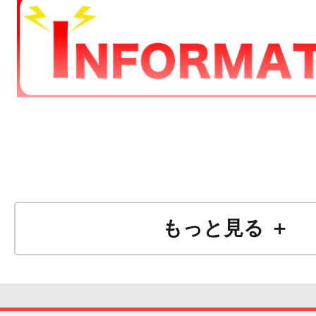
もっと見る ＋
R
8
8
年
月