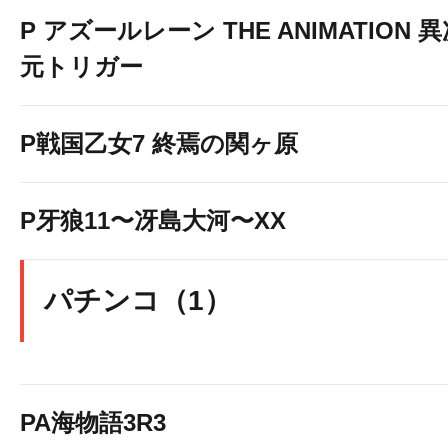
P アズールレーン THE ANIMATION 
元トリガー
P戦国乙女7 終焉の関ヶ原
P牙狼11〜冴島大河〜XX
パチンコ（1）
PA海物語3R3