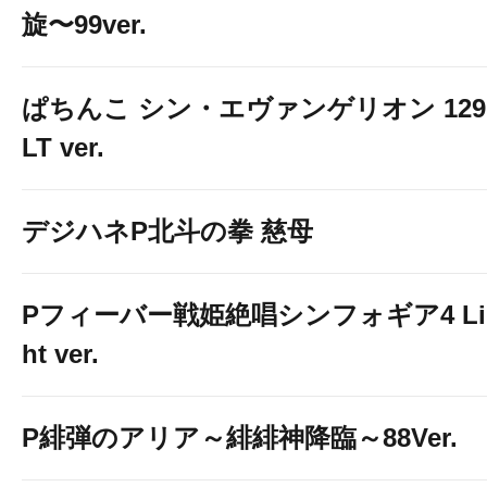
旋〜99ver.
ぱちんこ シン・エヴァンゲリオン 129
LT ver.
デジハネP北斗の拳 慈母
Pフィーバー戦姫絶唱シンフォギア4 Li
ht ver.
P緋弾のアリア～緋緋神降臨～88Ver.