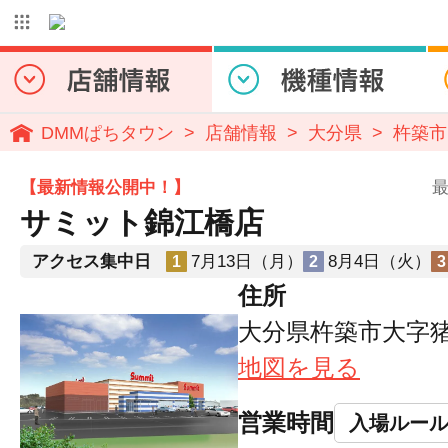
DMMぱちタウン
店舗情報
大分県
杵築市
【最新情報公開中！】
最
サミット錦江橋店
アクセス集中日
7月13日（月）
8月4日（火）
1
2
3
住所
大分県杵築市大字猪
地図を見る
営業時間
入場ルー