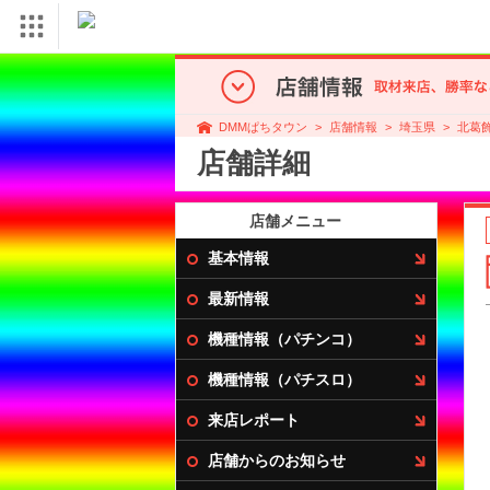
店舗情報
埼玉県
北葛
DMMぱちタウン
店舗詳細
店舗メニュー
基本情報
最新情報
機種情報（パチンコ）
機種情報（パチスロ）
来店レポート
店舗からのお知らせ