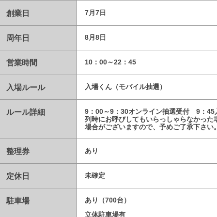
創業日
7月7日
周年日
8月8日
営業時間
10：00～22：45
入場ルール
入場くん（モバイル抽選）
ルール詳細
9：00～9：30オンライン抽選受付 9：4
列時にお呼びしてもいらっしゃらなかった
場合がございますので、予めご了承下さい
整理券
あり
定休日
未確定
駐車場
あり（700台）
立体駐車場有