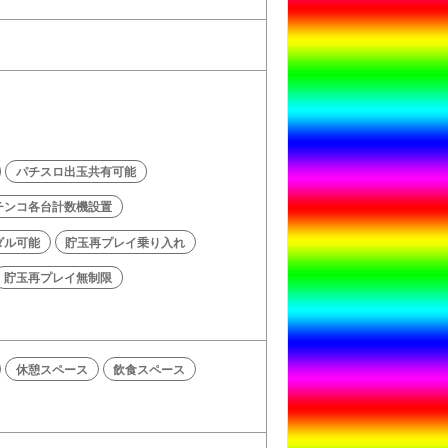
パチスロ出玉共有可能
チンコ各台計数機設置
ダル可能
貯玉再プレイ乗り入れ
貯玉再プレイ無制限
休憩スペース
飲食スペース