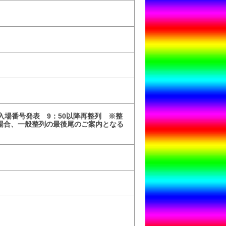
5入場番号発表 9：50以降再整列 ※整
場合、一般整列の最後尾のご案内となる
。