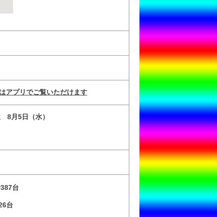
ータはアプリでご覧いただけます
位 8月5日（水）
387台
26台