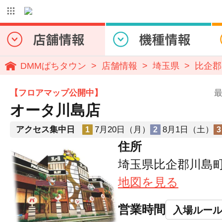
DMMぱちタウン
店舗情報
埼玉県
比企郡
【フロアマップ公開中】
最
オータ川島店
アクセス集中日
7月20日（月）
8月1日（土）
1
2
3
住所
埼玉県比企郡川島町大
地図を見る
営業時間
入場ルー