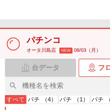
パチンコ
オータ川島店
08/03（月）
NEW
台データ
フ
すべて
パチ （4）
パチ （1）
パチ （