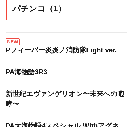
パチンコ（1）
NEW
Pフィーバー炎炎ノ消防隊Light ver.
PA海物語3R3
新世紀エヴァンゲリオン〜未来への咆
哮〜
PA大海物語4スペシャル Withアグネ