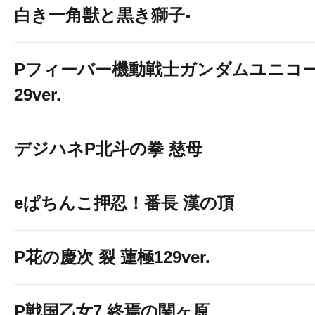
白き一角獣と黒き獅子-
Pフィーバー機動戦士ガンダムユニコー
29ver.
デジハネP北斗の拳 慈母
eぱちんこ押忍！番長 漢の頂
P花の慶次 裂 蓮極129ver.
P戦国乙女7 終焉の関ヶ原