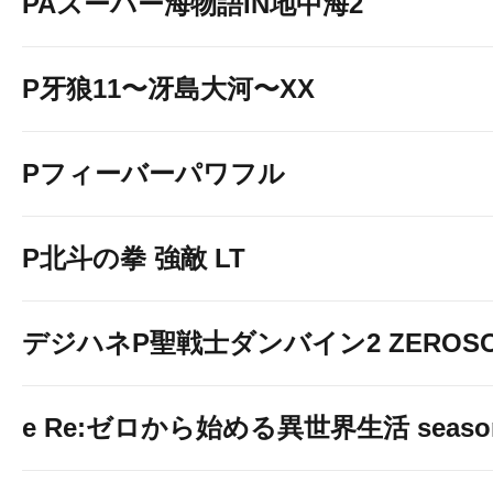
PAスーパー海物語IN地中海2
P牙狼11〜冴島大河〜XX
Pフィーバーパワフル
P北斗の拳 強敵 LT
デジハネP聖戦士ダンバイン2 ZEROSO
e Re:ゼロから始める異世界生活 seaso