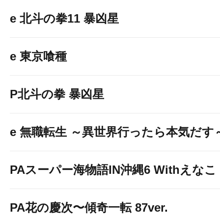
e 北斗の拳11 暴凶星
e 東京喰種
P北斗の拳 暴凶星
e 無職転生 ～異世界行ったら本気だす
PAスーパー海物語IN沖縄6 Withえなこ
PA花の慶次〜傾奇一転 87ver.