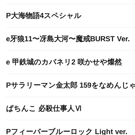
P大海物語4スペシャル
e牙狼11〜冴島大河〜魔戒BURST Ver.
e 甲鉄城のカバネリ2 咲かせや燦然
Pサラリーマン金太郎 159をなめんじゃね
ぱちんこ 必殺仕事人Ⅵ
Pフィーバーブルーロック Light ver.