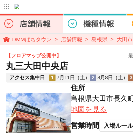
DMMぱちタウン
店舗情報
島根県
大田市
【フロアマップ公開中】
最
丸三大田中央店
アクセス集中日
7月11日（土）
8月8日（土）
1
2
3
住所
島根県大田市長久町長
地図を見る
営業時間
入場ルー