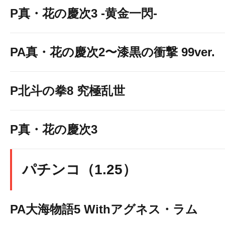
P真・花の慶次3 -黄金一閃-
PA真・花の慶次2〜漆黒の衝撃 99ver.
P北斗の拳8 究極乱世
P真・花の慶次3
パチンコ（1.25）
PA大海物語5 Withアグネス・ラム