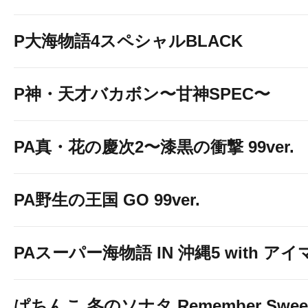
P大海物語4スペシャルBLACK
P神・天才バカボン〜甘神SPEC〜
PA真・花の慶次2〜漆黒の衝撃 99ver.
PA野生の王国 GO 99ver.
PAスーパー海物語 IN 沖縄5 with ア
ぱちんこ 冬のソナタ Remember Sweet 