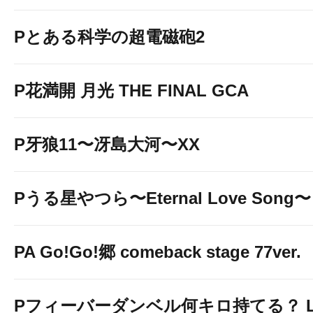
Pとある科学の超電磁砲2
P花満開 月光 THE FINAL GCA
P牙狼11〜冴島大河〜XX
Pうる星やつら〜Eternal Love Song〜
PA Go!Go!郷 comeback stage 77ver.
Pフィーバーダンベル何キロ持てる？ Ligh