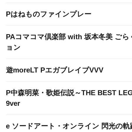
Pはねものファインプレー
PAコマコマ倶楽部 with 坂本冬美 ご
ョン
遊moreLT PエガブレイブVVV
P中森明菜・歌姫伝説～THE BEST LEG
9ver
e ソードアート・オンライン 閃光の軌