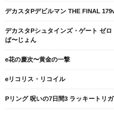
デカスタPデビルマン THE FINAL 179v
デカスタPシュタインズ・ゲート ゼロ
ば〜じょん
e花の慶次〜黄金の一撃
eリコリス・リコイル
Pリング 呪いの7日間3 ラッキートリガー