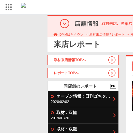
取材来店情報 / レポート
DMMぱちタウン
来店レポート
取材来店情報TOPへ
レポートTOPへ
同店舗のレポート
PR
オープン情報 : 日刊ぱちタウン
2020/02/02
取材 : 双龍
2019/01/26
取材 : 双龍