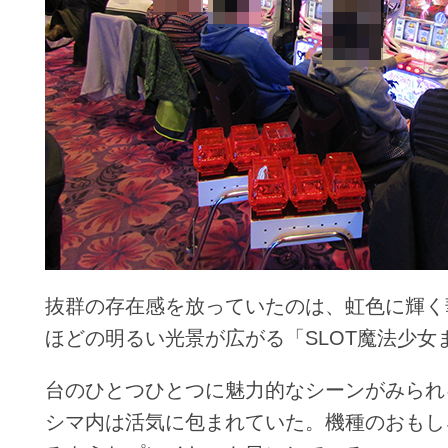
抜群の存在感を放っていたのは、虹色に輝く
ほどの明るい光景が広がる「SLOT魔法少女
台のひとつひとつに魅力的なシーンがみられ
シマ内は活気に包まれていた。機種のおもし