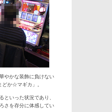
華やかな装飾に負けない
まどか☆マギカ」。
るといった状況であり、
ろさを存分に体感してい