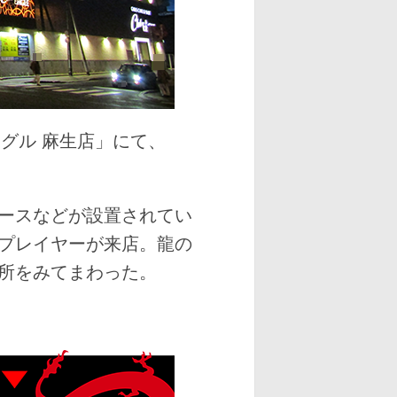
ーグル 麻生店」にて、
ースなどが設置されてい
プレイヤーが来店。龍の
所をみてまわった。