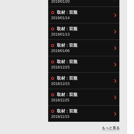
2019/01/20
取材 : 双龍
2019/01/14
取材 : 双龍
2019/01/13
取材 : 双龍
2019/01/06
取材 : 双龍
2018/12/25
取材 : 双龍
2018/12/15
取材 : 双龍
2018/11/25
取材 : 双龍
2018/11/15
もっと見る