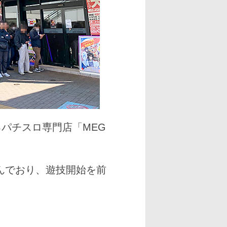
るパチスロ専門店「MEG
んでおり、遊技開始を前