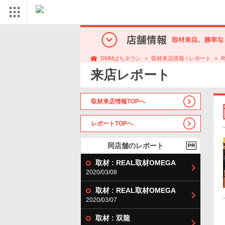
取材来店情報 / レポート
DMMぱちタウン
来店レポート
取材来店情報TOPへ
レポートTOPへ
同店舗のレポート
PR
取材 : REAL取材OMEGA
2020/03/08
取材 : REAL取材OMEGA
2020/03/07
取材 : 双龍