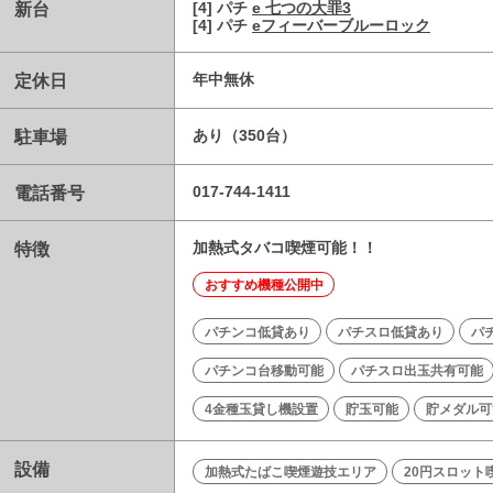
新台
[4] パチ
e 七つの大罪3
[4] パチ
eフィーバーブルーロック
定休日
年中無休
駐車場
あり（350台）
電話番号
017-744-1411
特徴
加熱式タバコ喫煙可能！！
おすすめ機種公開中
パチンコ低貸あり
パチスロ低貸あり
パ
パチンコ台移動可能
パチスロ出玉共有可能
4金種玉貸し機設置
貯玉可能
貯メダル可
設備
加熱式たばこ喫煙遊技エリア
20円スロット