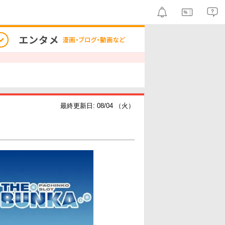
最終更新日: 08/04 （火）