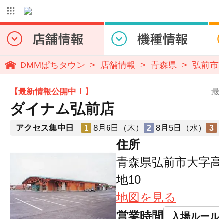
DMMぱちタウン
店舗情報
青森県
弘前市
【最新情報公開中！】
最
ダイナム弘前店
アクセス集中日
8月6日（木）
8月5日（水）
1
2
3
住所
青森県弘前市大字高
地10
地図を見る
営業時間
入場ルー