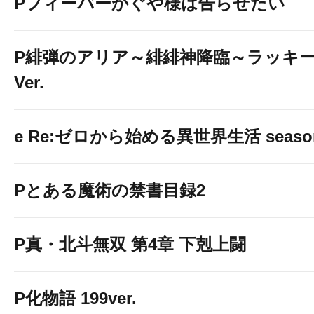
Pフィーバーかぐや様は告らせたい
P緋弾のアリア～緋緋神降臨～ラッキ
Ver.
e Re:ゼロから始める異世界生活 seaso
Pとある魔術の禁書目録2
P真・北斗無双 第4章 下剋上闘
P化物語 199ver.