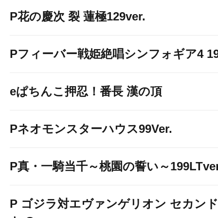
P花の慶次 裂 蓮極129ver.
Pフィーバー戦姫絶唱シンフォギア4 199v
eぱちんこ押忍！番長 漢の頂
Pネオモンスターハウス99Ver.
P真・一騎当千～桃園の誓い～199LTver
P ゴジラ対エヴァンゲリオン セカン