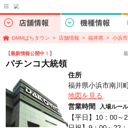
DMMぱちタウン
店舗情報
福井県
小浜市
【最新情報公開中！】
最
パチンコ大統領
住所
福井県小浜市南川町1
地図を見る
営業時間
入場ルー
【平日】10：00～
日祝】9：00～22：