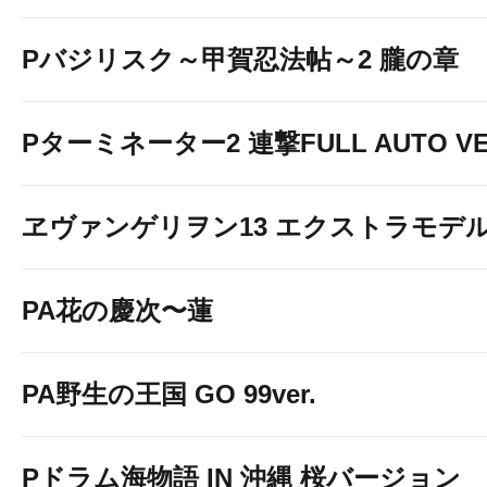
Pバジリスク～甲賀忍法帖～2 朧の章
Pターミネーター2 連撃FULL AUTO VE
ヱヴァンゲリヲン13 エクストラモデ
PA花の慶次〜蓮
PA野生の王国 GO 99ver.
Pドラム海物語 IN 沖縄 桜バージョン