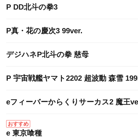
P DD北斗の拳3
P真・花の慶次3 99ver.
デジハネP北斗の拳 慈母
P 宇宙戦艦ヤマト2202 超波動 森雪 199LT
eフィーバーからくりサーカス2 魔王ver
おすすめ
e 東京喰種