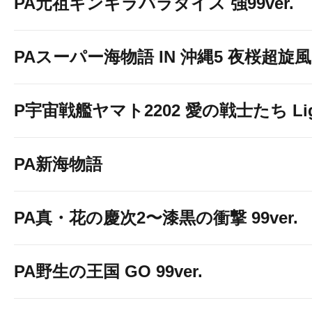
PA元祖ギンギラパラダイス 強99ver.
PAスーパー海物語 IN 沖縄5 夜桜超旋風 9
P宇宙戦艦ヤマト2202 愛の戦士たち Light
PA新海物語
PA真・花の慶次2〜漆黒の衝撃 99ver.
PA野生の王国 GO 99ver.