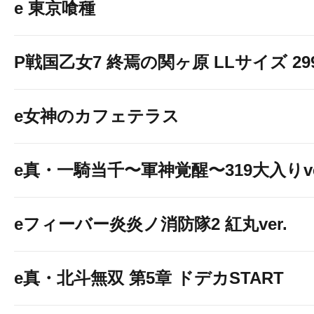
e 東京喰種
P戦国乙女7 終焉の関ヶ原 LLサイズ 299v
eカケグルイ 7500ver
e女神のカフェテラス
e真・一騎当千〜軍神覚醒〜319大入りve
eフィーバー炎炎ノ消防隊2 紅丸ver.
e真・北斗無双 第5章 ドデカSTART