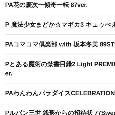
PA花の慶次〜傾奇一転 87ver.
P 魔法少女まどか☆マギカ3 キュゥべえv
PAコマコマ倶楽部 with 坂本冬美 89STv
Pとある魔術の禁書目録2 Light PREMIUM
er.
PAわんわんパラダイスCELEBRATION
Pルパン三世 銭形からの招待状 77Sweet 