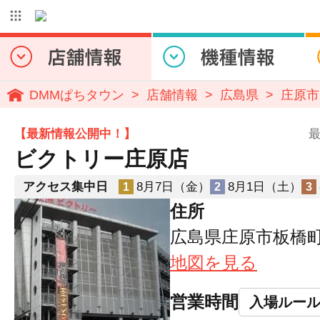
DMMぱちタウン
店舗情報
広島県
庄原市
【最新情報公開中！】
最
ビクトリー庄原店
アクセス集中日
8月7日（金）
8月1日（土）
1
2
3
住所
広島県庄原市板橋町
地図を見る
営業時間
入場ルー