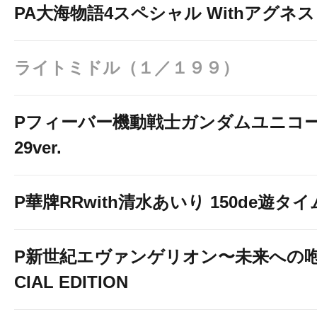
PA大海物語4スペシャル Withアグネ
ライトミドル（１／１９９）
Pフィーバー機動戦士ガンダムユニコー
29ver.
P華牌RRwith清水あいり 150de遊タイ
P新世紀エヴァンゲリオン〜未来への咆
CIAL EDITION