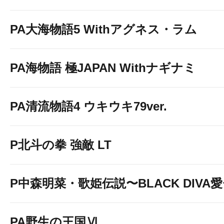
PA大海物語5 Withアグネス・ラム
真打 吉宗
PA海物語 極JAPAN Withナギナミ
↓↓↓画像をクリックして詳細情報を
PA清流物語4 ウキウキ79ver.
P北斗の拳 強敵 LT
P中森明菜・歌姫伝説〜BLACK DIVA
L邪神ちゃんドロップキ
PA野生の王国Ⅵ