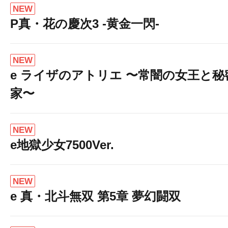
NEW
P真・花の慶次3 -黄金一閃-
NEW
e ライザのアトリエ 〜常闇の女王と
家〜
NEW
e地獄少女7500Ver.
NEW
e 真・北斗無双 第5章 夢幻闘双