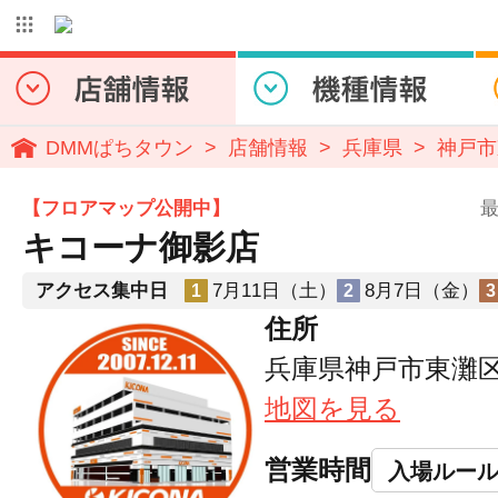
DMMぱちタウン
店舗情報
兵庫県
神戸市
【フロアマップ公開中】
最
キコーナ御影店
アクセス集中日
7月11日（土）
8月7日（金）
1
2
3
住所
兵庫県神戸市東灘区御
地図を見る
営業時間
入場ルー