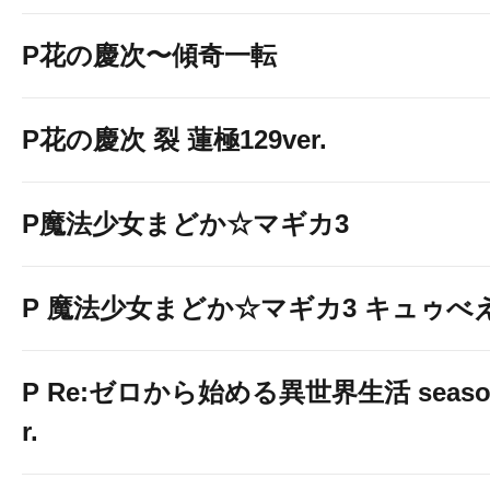
P花の慶次〜傾奇一転
P花の慶次 裂 蓮極129ver.
P魔法少女まどか☆マギカ3
P 魔法少女まどか☆マギカ3 キュゥべえv
P Re:ゼロから始める異世界生活 season2
r.