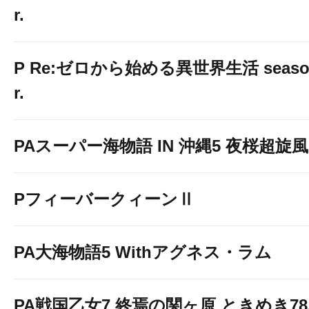
r.
P Re:ゼロから始める異世界生活 season2
r.
PAスーパー海物語 IN 沖縄5 夜桜超旋風 9
PフィーバークィーンⅡ
PA大海物語5 Withアグネス・ラム
PA戦国乙女7 終焉の関ヶ原 ときめき7