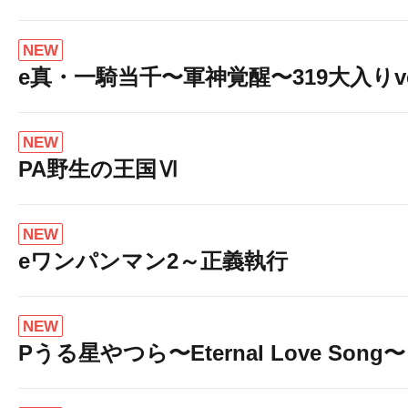
NEW
e真・一騎当千〜軍神覚醒〜319大入りve
NEW
PA野生の王国Ⅵ
NEW
eワンパンマン2～正義執行
NEW
Pうる星やつら〜Eternal Love Song〜