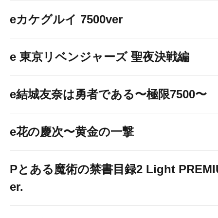
eカケグルイ 7500ver
e 東京リベンジャーズ 聖夜決戦編
e結城友奈は勇者である〜極限7500〜
e花の慶次〜黄金の一撃
Pとある魔術の禁書目録2 Light PREMIUM
er.