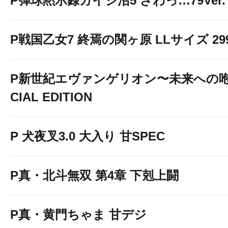
P弾球黙示録カイジ沼5 ざわっ…79Ver.
P戦国乙女7 終焉の関ヶ原 LLサイズ 299v
P新世紀エヴァンゲリオン〜未来への咆
CIAL EDITION
P 犬夜叉3.0 大入り 甘SPEC
P真・北斗無双 第4章 下剋上闘
P真・黄門ちゃま 甘デジ