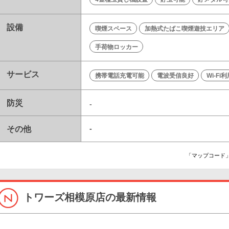
設備
喫煙スペース
加熱式たばこ喫煙遊技エリア
手荷物ロッカー
サービス
携帯電話充電可能
電波受信良好
Wi-Fi
防災
-
その他
-
「マップコード」
トワーズ相模原店の最新情報