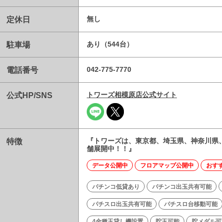
定休日
無し
駐車場
あり（544台）
電話番号
042-775-7770
公式HP/SNS
トワーズ相模原店公式サイト
特徴
『トワーズは、東京都、埼玉県、神奈川県
舗展開中！！』
データ公開中
フロアマップ公開中
おす
パチンコ低貸あり
パチンコ出玉共有可能
パチスロ出玉共有可能
パチスロ台移動可能
4金種玉貸し機設置
貯玉可能
貯メダル可