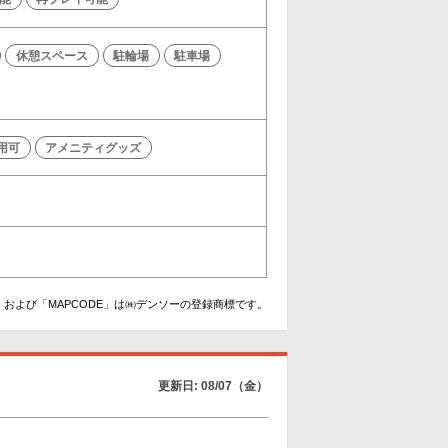
休憩スペース
駐輪場
駐車場
利用可
アメニティグッズ
および「MAPCODE」は㈱デンソーの登録商標です。
更新日: 08/07（金）