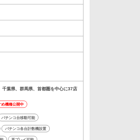
、千葉県、群馬県、首都圏を中心に37店
すめ機種公開中
パチンコ台移動可能
パチンコ各台計数機設置
能
再プレイ可能