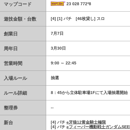
マップコード
23 028 772*8
遊技金額・台数
[4] [1] パチ [46枚貸し] スロ
創業日
7月7日
周年日
3月30日
営業時間
9:00 ～ 22:45
入場ルール
抽選
ルール詳細
8：45から立体駐車場1Fにて入場抽選開始
整理券
--
新台
[4] パチ
e牙狼12黄金騎士極限
[4] パチ
eフィーバー機動戦士ガンダムSEE