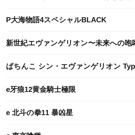
P大海物語4スペシャルBLACK
新世紀エヴァンゲリオン〜未来への咆
ぱちんこ シン・エヴァンゲリオン Typ
e牙狼12黄金騎士極限
e 北斗の拳11 暴凶星