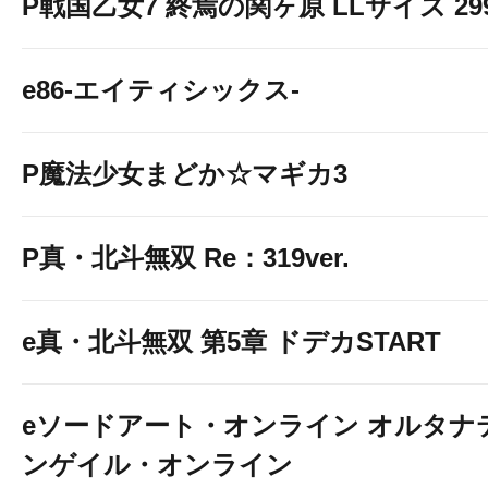
P戦国乙女7 終焉の関ヶ原 LLサイズ 299v
e86-エイティシックス-
P魔法少女まどか☆マギカ3
P真・北斗無双 Re：319ver.
e真・北斗無双 第5章 ドデカSTART
eソードアート・オンライン オルタナ
ンゲイル・オンライン