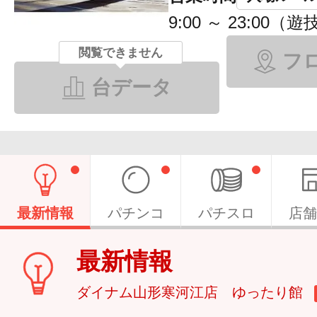
9:00 ～ 23:00（遊
閲覧できません
フ
台データ
最新情報
パチンコ
パチスロ
店舗
最新情報
ダイナム山形寒河江店 ゆったり館