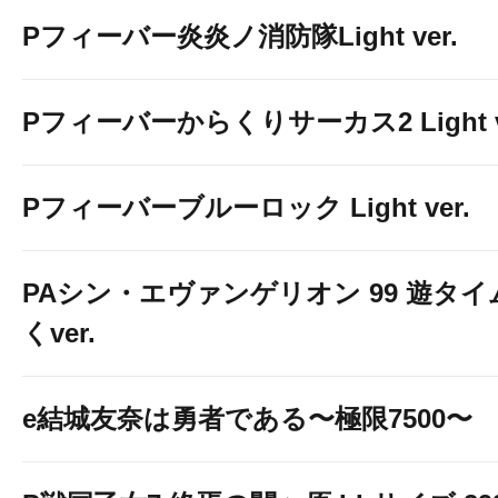
Pフィーバー炎炎ノ消防隊Light ver.
Pフィーバーからくりサーカス2 Light v
Pフィーバーブルーロック Light ver.
PAシン・エヴァンゲリオン 99 遊タイ
くver.
e結城友奈は勇者である〜極限7500〜