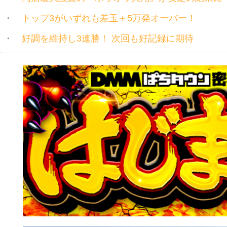
トップ3がいずれも差玉＋5万発オーバー！
好調を維持し3連勝！ 次回も好記録に期待