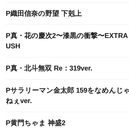
P織田信奈の野望 下剋上
P真・花の慶次2〜漆黒の衝撃〜EXTRA 
USH
P真・北斗無双 Re：319ver.
Pサラリーマン金太郎 159をなめんじ
ねぇver.
P黄門ちゃま 神盛2