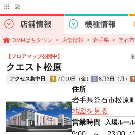
DMMぱちタウン
店舗情報
岩手県
釜石市
【フロアマップ公開中】
最
クエスト松原
アクセス集中日
7月10日（金）
8月3日（月）
1
2
3
住所
岩手県釜石市松原町3
地図を見る
営業時間
入場ルー
9:00 ～ 23:00