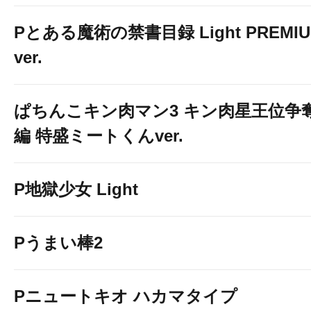
Pとある魔術の禁書目録 Light PREMI
ver.
スマスロ北
ぱちんこキン肉マン3 キン肉星王位争
編 特盛ミートくんver.
全レート設
P地獄少女 Light
Pうまい棒2
Pニュートキオ ハカマタイプ