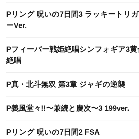
Pリング 呪いの7日間3 ラッキートリガ
ーVer.
選べるスタ
Pフィーバー戦姫絶唱シンフォギア3黄
絶唱
P真・北斗無双 第3章 ジャギの逆襲
P義風堂々!!〜兼続と慶次〜3 199ver.
Pリング 呪いの7日間2 FSA