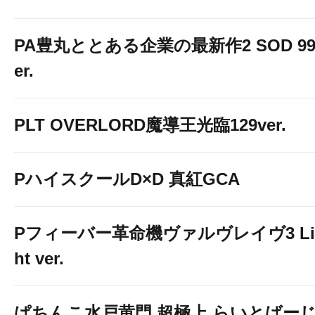
PA豊丸ととある企業の最新作2 SOD 99
er.
PLT OVERLORD魔導王光臨129ver.
PハイスクールD×D 真紅GCA
Pフィーバー革命機ヴァルヴレイヴ3 Li
ht ver.
ぱちんこ水戸黄門 超極上 らいとばー