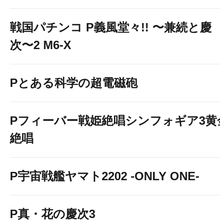
戦国パチンコ P義風堂々!! 〜兼続と慶
次〜2 M6-X
Pとある科学の超電磁砲
Pフィーバー戦姫絶唱シンフォギア3黄
絶唱
P宇宙戦艦ヤマト2202 -ONLY ONE-
P真・花の慶次3