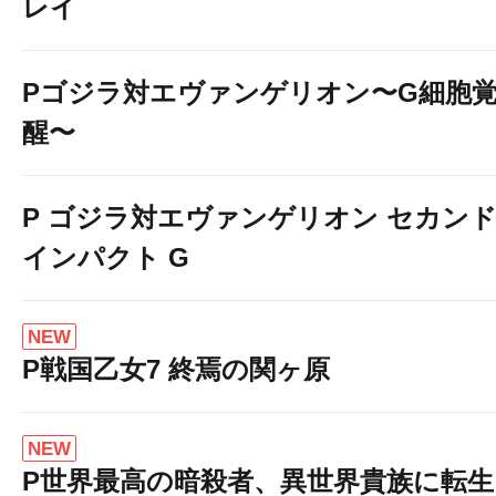
レイ
Pゴジラ対エヴァンゲリオン〜G細胞
醒〜
P ゴジラ対エヴァンゲリオン セカン
インパクト G
☆地域唯一
NEW
P戦国乙女7 終焉の関ヶ原
☆
NEW
P世界最高の暗殺者、異世界貴族に転生