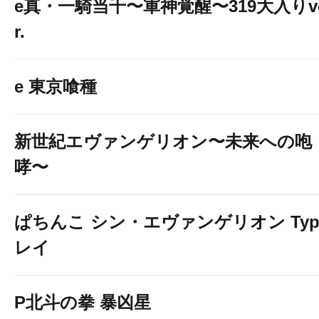
e真・一騎当千〜軍神覚醒〜319大入りv
r.
e 東京喰種
新世紀エヴァンゲリオン〜未来への咆
哮〜
ぱちんこ シン・エヴァンゲリオン Typ
レイ
P北斗の拳 暴凶星