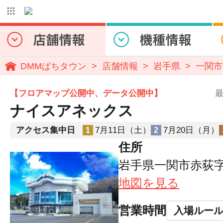
DMMぱちタウン
店舗情報
岩手県
一関市
【フロアマップ公開中、データ公開中】
最
ナイスアネックス
アクセス集中日
7月11日（土）
7月20日（月）
1
2
住所
岩手県一関市赤荻字
地図を見る
営業時間
入場ルー