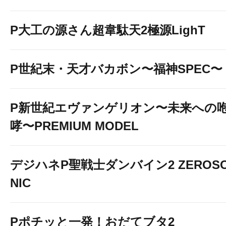
P大工の源さん超韋駄天2極源LighT
P世紀末・天才バカボン〜福神SPEC〜
P新世紀エヴァンゲリオン〜未来への
哮〜PREMIUM MODEL
デジハネP聖戦士ダンバイン2 ZEROS
NIC
Pポチッと一発！おだてブタ2