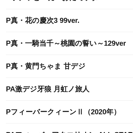
P真・花の慶次3 99ver.
P真・一騎当千～桃園の誓い～129ver
P真・黄門ちゃま 甘デジ
PA激デジ牙狼 月虹ノ旅人
PフィーバークィーンⅡ（2020年）