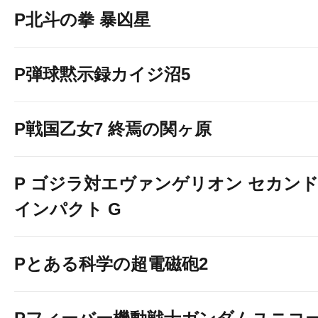
P北斗の拳 暴凶星
P弾球黙示録カイジ沼5
P戦国乙女7 終焉の関ヶ原
P ゴジラ対エヴァンゲリオン セカン
インパクト G
Pとある科学の超電磁砲2