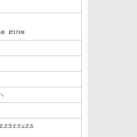
5台
計173台
い。
D クライマックス