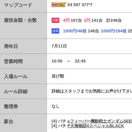
マップコード
54 597 377*7
遊技金額・台数
4円
107台
1円
141台
計248台
パチ
1000円/46枚
148台
1000円/184枚
2
スロ
周年日
7月11日
営業時間
10:00 ～ 22:45
入場ルール
並び順
ルール詳細
詳細はスタッフまでお気軽にお声がけ下さ
整理券
なし
新台
[4] パチ
eフィーバー機動戦士ガンダムSEE
[4] パチ
P大海物語4スペシャルBLACK