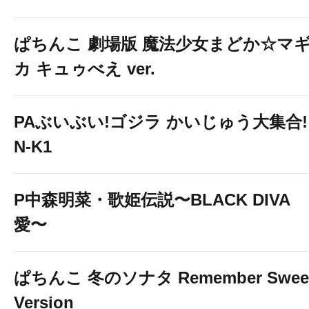
ぱちんこ 劇場版 魔法少女まどか☆マ
カ キュゥべえ ver.
PAぶいぶい!ゴジラ かいじゅう大集合!
N-K1
P中森明菜・歌姫伝説〜BLACK DIVA
愛〜
ぱちんこ 冬のソナタ Remember Swee
Version