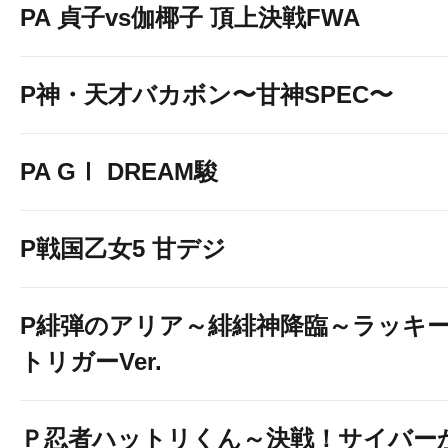
PA 貞子vs伽椰子 頂上決戦FWA
P神・天才バカボン〜甘神SPEC〜
PA GⅠ DREAM駿
P戦国乙女5 甘デジ
P緋弾のアリア～緋緋神降臨～ラッキ
トリガーVer.
Ｐ忍者ハットリくん～決戦！サイバー