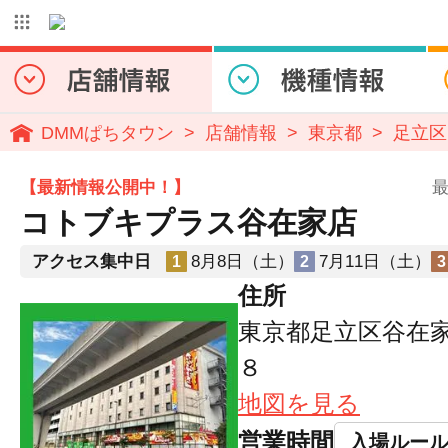
DMMぱちタウン
店舗情報
東京都
足立区
【最新情報公開中！】
最
コトブキプラス谷在家店
アクセス集中日
8月8日（土）
7月11日（土）
1
2
3
住所
東京都足立区谷在
８
地図を見る
営業時間
入場ルー