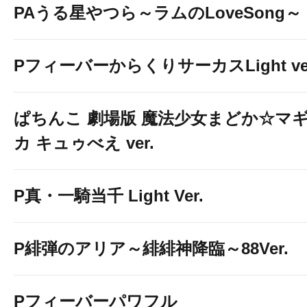
PAうる星やつら～ラムのLoveSong～
PフィーバーからくりサーカスLight ver
ぱちんこ 劇場版 魔法少女まどか☆マ
カ キュゥべえ ver.
P真・一騎当千 Light Ver.
P緋弾のアリア～緋緋神降臨～88Ver.
Pフィーバーパワフル